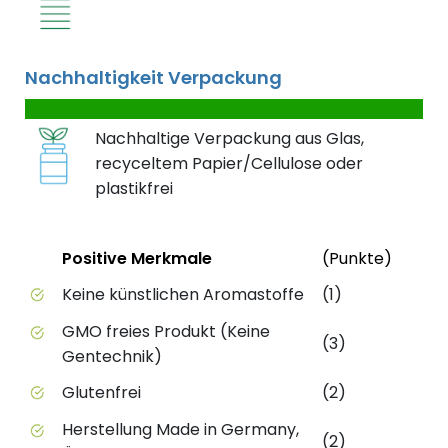
Nachhaltigkeit Verpackung
Nachhaltige Verpackung aus Glas,
recyceltem Papier/Cellulose oder
plastikfrei
Status
Weite
Positive Merkmale
(Punkte)
Positive Merkmale des Produkts mit Punktebewert
Keine künstlichen Aromastoffe
(1)
GMO freies Produkt (Keine
(3)
Gentechnik)
Glutenfrei
(2)
Herstellung Made in Germany,
(2)