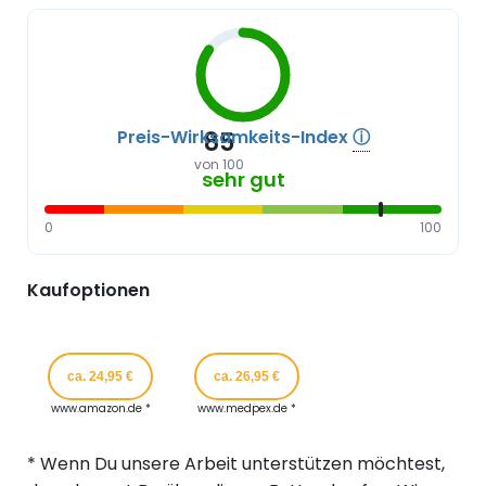
Preis-Wirksamkeits-Index
ⓘ
85
von 100
sehr gut
0
100
Kaufoptionen
ca. 24,95 €
ca. 26,95 €
www.amazon.de *
www.medpex.de *
* Wenn Du unsere Arbeit unterstützen möchtest,