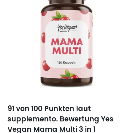
Selen (Se)
Vitamin B12
Silicium (Si)
Vitamin C
Zink (Zn)
Vitamin D
Vitamin E
Vitamin K
Vitamin Q (Q10)
91 von 100 Punkten laut
supplemento. Bewertung Yes
Vegan Mama Multi 3 in 1