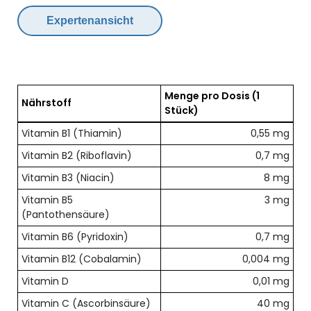
Expertenansicht
Menge pro Dosis
(1
Nährstoff
Stück)
Übersicht der enthaltenen Nährstoffe pro Dosis
Vitamin B1 (Thiamin)
0,55 mg
Vitamin B2 (Riboflavin)
0,7 mg
Vitamin B3 (Niacin)
8 mg
Vitamin B5
3 mg
(Pantothensäure)
Vitamin B6 (Pyridoxin)
0,7 mg
Vitamin B12 (Cobalamin)
0,004 mg
Vitamin D
0,01 mg
Vitamin C (Ascorbinsäure)
40 mg