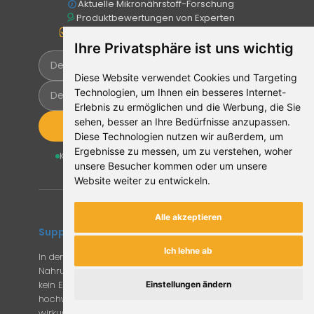
Aktuelle Mikronährstoff-Forschung
Produktbewertungen von Experten
Nur datenbasierte Fachinformationen
Ihre Privatsphäre ist uns wichtig
Diese Website verwendet Cookies und Targeting
Technologien, um Ihnen ein besseres Internet-
Erlebnis zu ermöglichen und die Werbung, die Sie
sehen, besser an Ihre Bedürfnisse anzupassen.
Jetzt anmelden
Diese Technologien nutzen wir außerdem, um
Ergebnisse zu messen, um zu verstehen, woher
Kostenlos & wöchentlich
Kein Datenverkauf
unsere Besucher kommen oder um unsere
Jederzeit abmeldbar
Website weiter zu entwickeln.
Alle akzeptieren
Supplemento
Ich lehne ab
In der EU sind unzählig viele Mikronährstoffe in
Nahrungsergänzungsmitteln zugelassen. Sofern du
kein Experte bist, ist es nahezu unmöglich qualitativ
Einstellungen ändern
hochwertige Produkte von minderwertigen und
wirkungslosen zu unterscheiden. Der