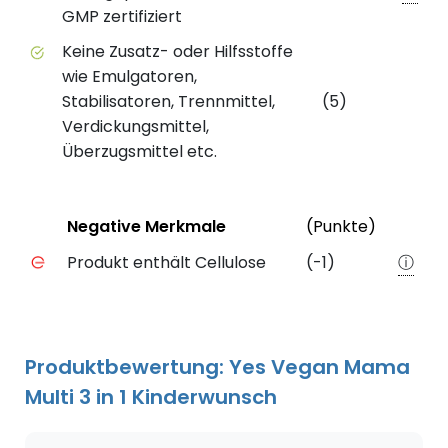
GMP zertifiziert
Keine Zusatz- oder Hilfsstoffe
wie Emulgatoren,
Stabilisatoren, Trennmittel,
(5)
Verdickungsmittel,
Überzugsmittel etc.
Status
Weiter
Negative Merkmale
(Punkte)
Negative Merkmale des Produkts mit Punkteabzug
Produkt enthält Cellulose
(-1)
ⓘ
Produktbewertung: Yes Vegan Mama
Multi 3 in 1 Kinderwunsch