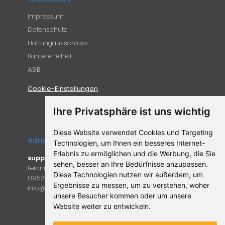
Impressum
Datenschutz
Haftungausschluss
Barrierefreiheit
AGB
Cookie-Einstellungen
Ihre Privatsphäre ist uns wichtig
Diese Website verwendet Cookies und Targeting
Adresse
Technologien, um Ihnen ein besseres Internet-
Erlebnis zu ermöglichen und die Werbung, die Sie
supplemento.de
sehen, besser an Ihre Bedürfnisse anzupassen.
Leibniz-Campus 9
Diese Technologien nutzen wir außerdem, um
89520 Heidenheim an der Brenz
Ergebnisse zu messen, um zu verstehen, woher
in
fo@supple
mento.de
unsere Besucher kommen oder um unsere
Website weiter zu entwickeln.