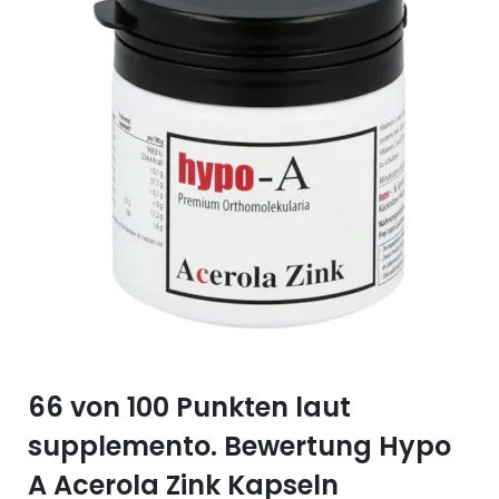
Selen (Se)
Vitamin B12
Silicium (Si)
Vitamin C
Zink (Zn)
Vitamin D
Vitamin E
Vitamin K
Vitamin Q (Q10)
66 von 100 Punkten laut
supplemento. Bewertung Hypo
A Acerola Zink Kapseln