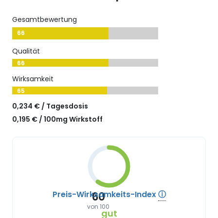
Gesamtbewertung
66
Qualität
66
Wirksamkeit
65
0,234 € / Tagesdosis
0,195 € / 100mg Wirkstoff
Preis-Wirksamkeits-Index
ⓘ
60
von 100
gut