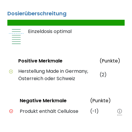
Dosierüberschreitung
Einzeldosis optimal
Status
Weit
Positive Merkmale
(Punkte)
Positive Merkmale des Produkts mit Punktebewert
Herstellung Made in Germany,
(2)
Österreich oder Schweiz
Status
Weiter
Negative Merkmale
(Punkte)
Negative Merkmale des Produkts mit Punkteabzug
Produkt enthält Cellulose
(-1)
ⓘ