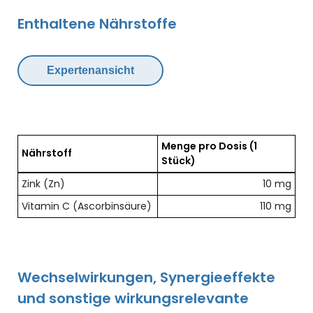
Enthaltene Nährstoffe
Expertenansicht
Menge pro Dosis
(1
Nährstoff
Stück)
Übersicht der enthaltenen Nährstoffe pro Dosis
Zink (Zn)
10 mg
Vitamin C (Ascorbinsäure)
110 mg
Wechselwirkungen, Synergieeffekte
und sonstige wirkungsrelevante