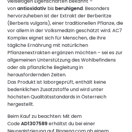
vielseitigen Eigenschaften bekannt –
von
antioxidativ
bis
beruhigend
. Besonders
hervorzuheben ist der Extrakt der Berberitze
(Berberis vulgaris), einer traditionellen Pflanze, die
vor allem in der Volksmedizin geschätzt wird. AC7
Komplex eignet sich für Menschen, die ihre
tägliche Ernährung mit natürlichen
Pflanzenextrakten ergänzen möchten – sei es zur
allgemeinen Unterstützung des Wohlbefindens
oder als pflanzliche Begleitung in
herausfordernden Zeiten.
Das Produkt ist laborgeprüft, enthält keine
bedenklichen Zusatzstoffe und wird unter
höchsten Qualitätsstandards in Österreich
hergestellt.
Beim Kauf zu beachten: Mit dem
Code
AD1307589
erhältst du bei einer
Neuregistrierung auf Biogena.com ab einem