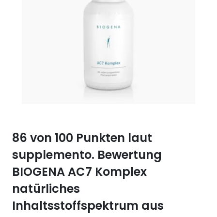
Selen (Se)
Vitamin B12
Silicium (Si)
Vitamin C
Zink (Zn)
Vitamin D
Vitamin E
Vitamin K
Vitamin Q (Q10)
86 von 100 Punkten laut
supplemento. Bewertung
BIOGENA AC7 Komplex
natürliches
Inhaltsstoffspektrum aus