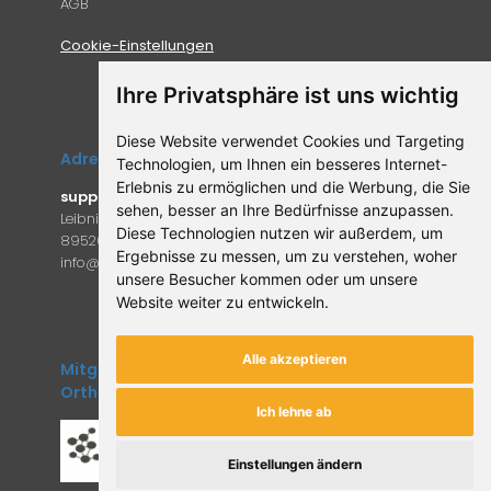
AGB
Cookie-Einstellungen
Ihre Privatsphäre ist uns wichtig
Diese Website verwendet Cookies und Targeting
Adresse
Technologien, um Ihnen ein besseres Internet-
Erlebnis zu ermöglichen und die Werbung, die Sie
supplemento.de
sehen, besser an Ihre Bedürfnisse anzupassen.
Leibniz-Campus 9
Diese Technologien nutzen wir außerdem, um
89520 Heidenheim an der Brenz
Ergebnisse zu messen, um zu verstehen, woher
in
fo@supple
mento.de
unsere Besucher kommen oder um unsere
Website weiter zu entwickeln.
Alle akzeptieren
Mitglied des Forum
Orthomolekulare Medizin
Ich lehne ab
Einstellungen ändern