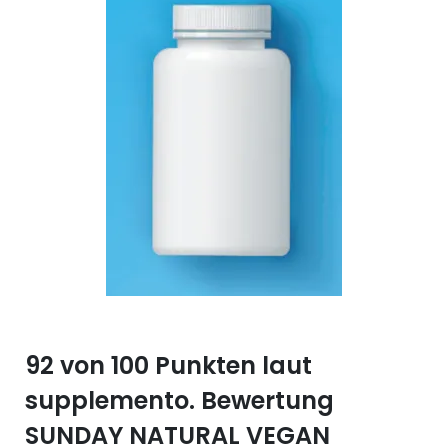
Selen (Se)
Vitamin B12
Silicium (Si)
Vitamin C
Zink (Zn)
Vitamin D
Vitamin E
Vitamin K
Vitamin Q (Q10)
92 von 100 Punkten laut
supplemento. Bewertung
SUNDAY NATURAL VEGAN