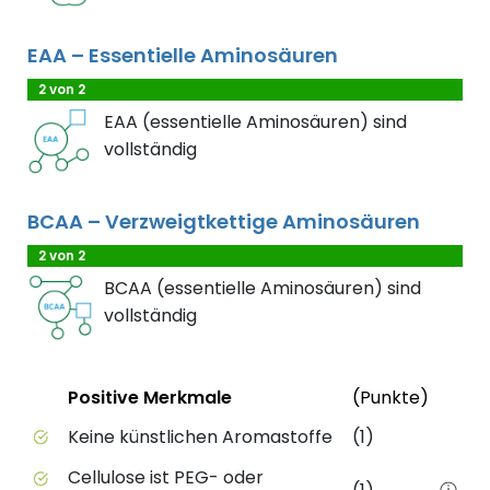
EAA – Essentielle Aminosäuren
2 von 2
EAA (essentielle Aminosäuren) sind
vollständig
BCAA – Verzweigtkettige Aminosäuren
2 von 2
BCAA (essentielle Aminosäuren) sind
vollständig
Status
Weite
Positive Merkmale
(Punkte)
Positive Merkmale des Produkts mit Punktebewert
Keine künstlichen Aromastoffe
(1)
Cellulose ist PEG- oder