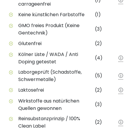
(1)
ⓘ
carrageenfrei
Keine künstlichen Farbstoffe
(1)
GMO freies Produkt (Keine
(3)
Gentechnik)
Glutenfrei
(2)
Kölner Liste / WADA / Anti
(4)
ⓘ
Doping getestet
Laborgeprüft (Schadstoffe,
(5)
ⓘ
Schwermetalle)
Laktosefrei
(2)
ⓘ
Wirkstoffe aus natürlichen
(3)
Quellen gewonnen
Reinsubstanzprinzip / 100%
(2)
ⓘ
Clean Label