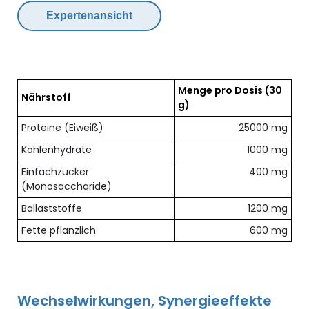
Expertenansicht
Menge pro Dosis
(30
Nährstoff
g)
Übersicht der enthaltenen Nährstoffe pro Dosis
Proteine (Eiweiß)
25000 mg
Kohlenhydrate
1000 mg
Einfachzucker
400 mg
(Monosaccharide)
Ballaststoffe
1200 mg
Fette pflanzlich
600 mg
Wechselwirkungen, Synergieeffekte