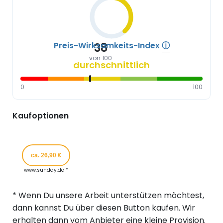
Preis-Wirksamkeits-Index
ⓘ
38
von 100
durchschnittlich
0
100
Kaufoptionen
ca. 26,90 €
www.sunday.de *
* Wenn Du unsere Arbeit unterstützen möchtest,
dann kannst Du über diesen Button kaufen. Wir
erhalten dann vom Anbieter eine kleine Provision.