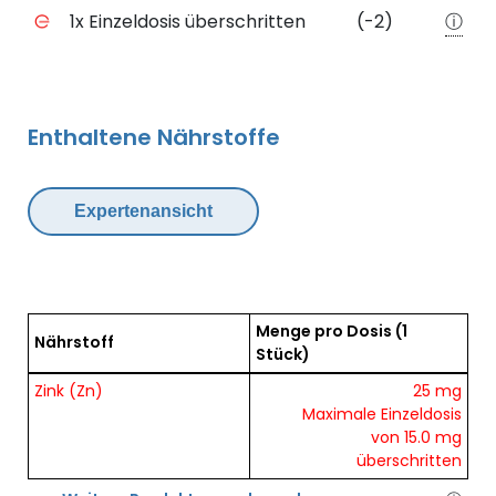
1x Einzeldosis überschritten
(-2)
ⓘ
Enthaltene Nährstoffe
Expertenansicht
Menge pro Dosis
(1
Nährstoff
Stück)
Übersicht der enthaltenen Nährstoffe pro Dosis
Zink (Zn)
25 mg
Maximale Einzeldosis
von 15.0 mg
überschritten