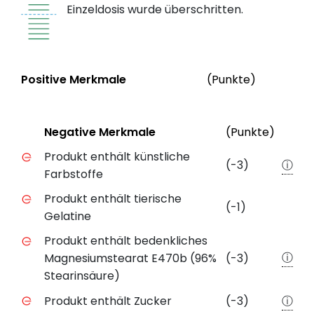
Einzeldosis wurde überschritten.
Status
We
Positive Merkmale
(Punkte)
Positive Merkmale des Produkts mit Punktebewert
Status
Weite
Negative Merkmale
(Punkte)
Negative Merkmale des Produkts mit Punkteabzug
Produkt enthält künstliche
(-3)
ⓘ
Farbstoffe
Produkt enthält tierische
(-1)
Gelatine
Produkt enthält bedenkliches
ⓘ
Magnesiumstearat E470b (96%
(-3)
Stearinsäure)
Produkt enthält Zucker
(-3)
ⓘ