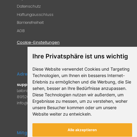
Datenschutz
Haftungausschluss
Barrierefreiheit
AGB
Cookie-Einstellungen
Ihre Privatsphäre ist uns wichtig
Diese Website verwendet Cookies und Targeting
Adresse
Technologien, um Ihnen ein besseres Internet-
Erlebnis zu ermöglichen und die Werbung, die Sie
supplemento.de
sehen, besser an Ihre Bedürfnisse anzupassen.
Leibniz-Campus 9
Diese Technologien nutzen wir außerdem, um
89520 Heidenheim an der Brenz
Ergebnisse zu messen, um zu verstehen, woher
in
fo@supple
mento.de
unsere Besucher kommen oder um unsere
Website weiter zu entwickeln.
Alle akzeptieren
Mitglied des Forum