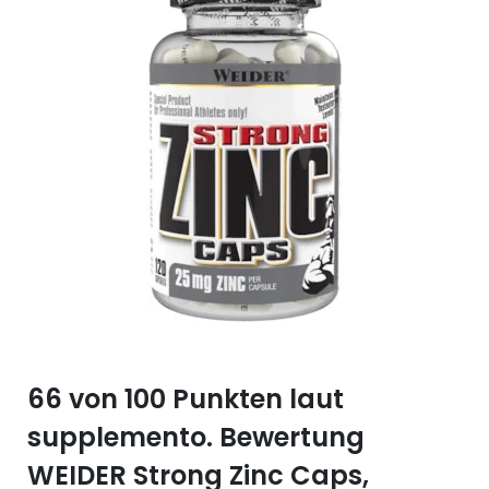
Selen (Se)
Vitamin B12
Silicium (Si)
Vitamin C
Zink (Zn)
Vitamin D
Vitamin E
Vitamin K
Vitamin Q (Q10)
66 von 100 Punkten laut
supplemento. Bewertung
WEIDER Strong Zinc Caps,