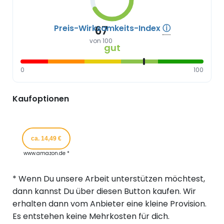
Preis-Wirksamkeits-Index
ⓘ
67
von 100
gut
0
100
Kaufoptionen
ca. 14,49 €
www.amazon.de *
* Wenn Du unsere Arbeit unterstützen möchtest,
dann kannst Du über diesen Button kaufen. Wir
erhalten dann vom Anbieter eine kleine Provision.
Es entstehen keine Mehrkosten für dich.