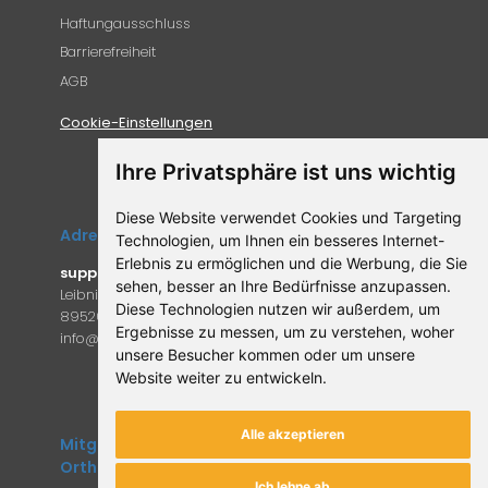
Haftungausschluss
Barrierefreiheit
AGB
Cookie-Einstellungen
Ihre Privatsphäre ist uns wichtig
Diese Website verwendet Cookies und Targeting
Adresse
Technologien, um Ihnen ein besseres Internet-
Erlebnis zu ermöglichen und die Werbung, die Sie
supplemento.de
sehen, besser an Ihre Bedürfnisse anzupassen.
Leibniz-Campus 9
Diese Technologien nutzen wir außerdem, um
89520 Heidenheim an der Brenz
Ergebnisse zu messen, um zu verstehen, woher
in
fo@supple
mento.de
unsere Besucher kommen oder um unsere
Website weiter zu entwickeln.
Alle akzeptieren
Mitglied des Forum
Orthomolekulare Medizin
Ich lehne ab