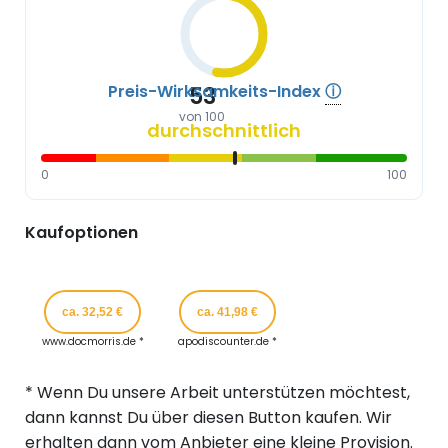
Preis-Wirksamkeits-Index
ⓘ
53
von 100
durchschnittlich
0
100
Kaufoptionen
ca. 32,52 €
ca. 41,98 €
www.docmorris.de *
apodiscounter.de *
* Wenn Du unsere Arbeit unterstützen möchtest,
dann kannst Du über diesen Button kaufen. Wir
erhalten dann vom Anbieter eine kleine Provision.