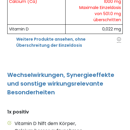
Übersicht der enthaltenen Nährstoffe pro Dosis
Calcium (Ca)
1000 mg
Maximale Einzeldosis
von 501.0 mg
überschritten
Vitamin D
0,022 mg
Weitere Produkte ansehen, ohne
ⓘ
Überschreitung der Einzeldosis
Wechselwirkungen, Synergieeffekte
und sonstige wirkungsrelevante
Besonderheiten
1x positiv
Vitamin D hilft dem Körper,