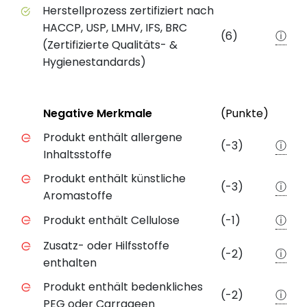
Herstellprozess zertifiziert nach
HACCP, USP, LMHV, IFS, BRC
(6)
ⓘ
(Zertifizierte Qualitäts- &
Hygienestandards)
Status
Weite
Negative Merkmale
(Punkte)
Negative Merkmale des Produkts mit Punkteabzug
Produkt enthält allergene
(-3)
ⓘ
Inhaltsstoffe
Produkt enthält künstliche
(-3)
ⓘ
Aromastoffe
Produkt enthält Cellulose
(-1)
ⓘ
Zusatz- oder Hilfsstoffe
(-2)
ⓘ
enthalten
Produkt enthält bedenkliches
(-2)
ⓘ
PEG oder Carrageen