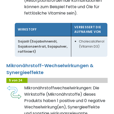
(Resorptionsfördernde Kombinationen
können zum Beispiel Fette und Öle für
fettlösliche Vitamine sein).
VERBESSERT DIE
WIRKSTOFF
AUFNAHME VON
Sojaöl (Sojabohnenöl,
Cholecalciferol
Sojakonzentrat, Sojapulver,
(Vitamin D3)
raffiniert)
Mikronährstoff-Wechselwirkungen &
Synergieeffekte
5 von 24
Mikronährstoffwechselwirkungen: Die
Wirkstoffe (Mikronährstoffe) dieses
Produkts haben 1 positive und 0 negative
Wechselwirkung(en), Synergieeffekte
und sonstige wirkungsrelevante