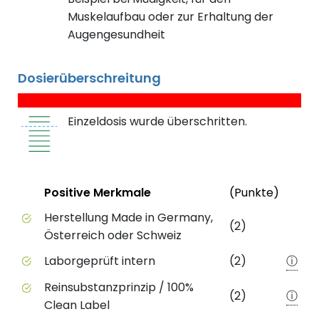
Muskelaufbau oder zur Erhaltung der
Augengesundheit
Dosierüberschreitung
Einzeldosis wurde überschritten.
Status
Weite
Positive Merkmale
(Punkte)
Positive Merkmale des Produkts mit Punktebewert
Herstellung Made in Germany,
(2)
Österreich oder Schweiz
Laborgeprüft intern
(2)
ⓘ
Reinsubstanzprinzip / 100%
(2)
ⓘ
Clean Label