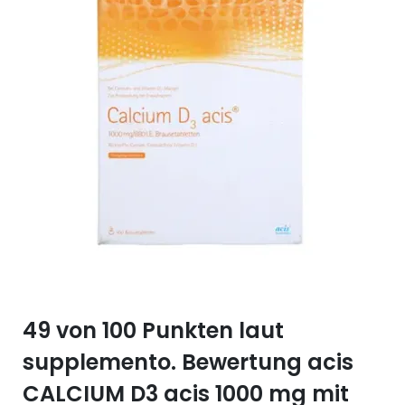
Selen (Se)
Vitamin B12
Silicium (Si)
Vitamin C
Zink (Zn)
Vitamin D
Vitamin E
Vitamin K
Vitamin Q (Q10)
49 von 100 Punkten laut
supplemento. Bewertung acis
CALCIUM D3 acis 1000 mg mit