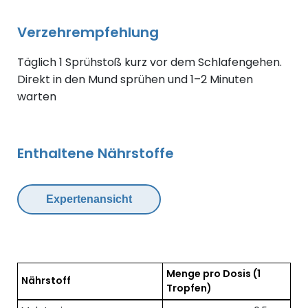
Verzehrempfehlung
Täglich 1 Sprühstoß kurz vor dem Schlafengehen.
Direkt in den Mund sprühen und 1–2 Minuten
warten
Enthaltene Nährstoffe
Expertenansicht
Menge pro Dosis
(1
Nährstoff
Tropfen)
Übersicht der enthaltenen Nährstoffe pro Dosis