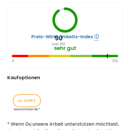
Preis-Wirksamkeits-Index
ⓘ
90
von 100
sehr gut
0
100
Kaufoptionen
ca. 14,99 €
www.amazon.de *
* Wenn Du unsere Arbeit unterstützen möchtest,