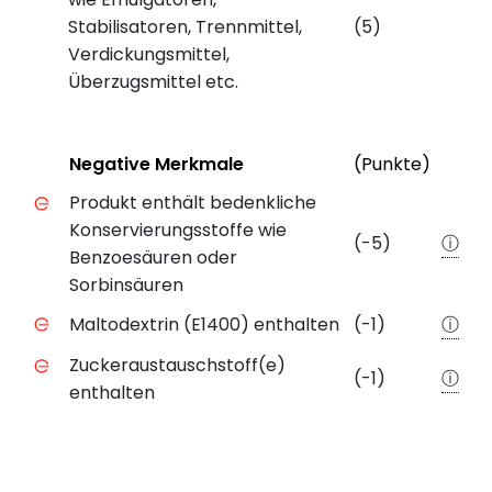
Stabilisatoren, Trennmittel,
(5)
Verdickungsmittel,
Überzugsmittel etc.
Status
Weite
Negative Merkmale
(Punkte)
Negative Merkmale des Produkts mit Punkteabzug
Produkt enthält bedenkliche
Konservierungsstoffe wie
(-5)
ⓘ
Benzoesäuren oder
Sorbinsäuren
Maltodextrin (E1400) enthalten
(-1)
ⓘ
Zuckeraustauschstoff(e)
(-1)
ⓘ
enthalten