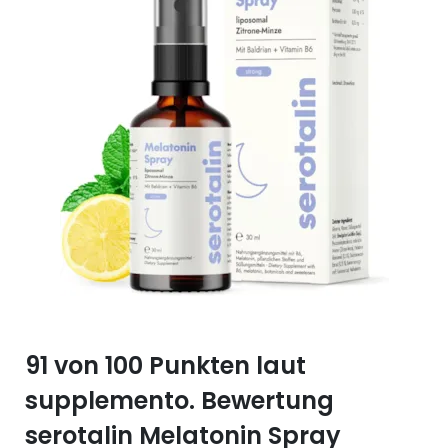
Selen (Se)
Vitamin B12
Silicium (Si)
Vitamin C
Zink (Zn)
Vitamin D
Vitamin E
Vitamin K
Vitamin Q (Q10)
91 von 100 Punkten laut
supplemento. Bewertung
serotalin Melatonin Spray