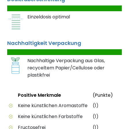
Einzeldosis optimal
Nachhaltigkeit Verpackung
Nachhaltige Verpackung aus Glas,
recyceltem Papier/Cellulose oder
plastikfrei
Status
Weite
Positive Merkmale
(Punkte)
Positive Merkmale des Produkts mit Punktebewert
Keine künstlichen Aromastoffe
(1)
Keine künstlichen Farbstoffe
(1)
Fructosefrei
(1)