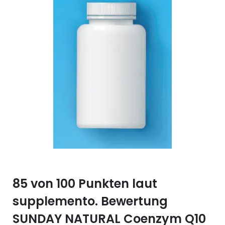
Selen (Se)
Vitamin B12
Silicium (Si)
Vitamin C
Zink (Zn)
Vitamin D
Vitamin E
Vitamin K
Vitamin Q (Q10)
85 von 100 Punkten laut
supplemento. Bewertung
SUNDAY NATURAL Coenzym Q10