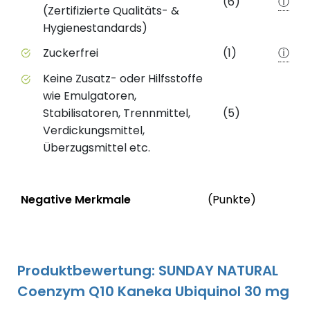
(6)
ⓘ
(Zertifizierte Qualitäts- &
Hygienestandards)
Zuckerfrei
(1)
ⓘ
Keine Zusatz- oder Hilfsstoffe
wie Emulgatoren,
Stabilisatoren, Trennmittel,
(5)
Verdickungsmittel,
Überzugsmittel etc.
Status
We
Negative Merkmale
(Punkte)
Negative Merkmale des Produkts mit Punkteabzug
Produktbewertung: SUNDAY NATURAL
Coenzym Q10 Kaneka Ubiquinol 30 mg