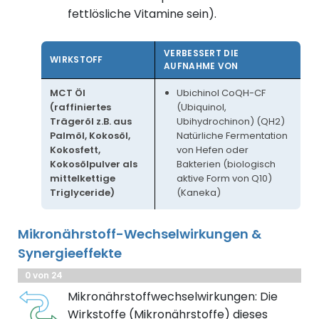
fettlösliche Vitamine sein).
VERBESSERT DIE
WIRKSTOFF
AUFNAHME VON
MCT Öl
Ubichinol CoQH-CF
(raffiniertes
(Ubiquinol,
Trägeröl z.B. aus
Ubihydrochinon) (QH2)
Palmöl, Kokosöl,
Natürliche Fermentation
Kokosfett,
von Hefen oder
Kokosölpulver als
Bakterien (biologisch
mittelkettige
aktive Form von Q10)
Triglyceride)
(Kaneka)
Mikronährstoff-Wechselwirkungen &
Synergieeffekte
0 von 24
Mikronährstoffwechselwirkungen: Die
Wirkstoffe (Mikronährstoffe) dieses