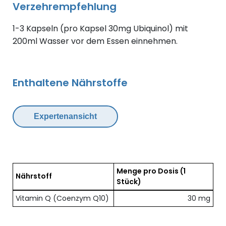
Verzehrempfehlung
1-3 Kapseln (pro Kapsel 30mg Ubiquinol) mit
200ml Wasser vor dem Essen einnehmen.
Enthaltene Nährstoffe
Expertenansicht
Menge pro Dosis
(1
Nährstoff
Stück)
Übersicht der enthaltenen Nährstoffe pro Dosis
Vitamin Q (Coenzym Q10)
30 mg