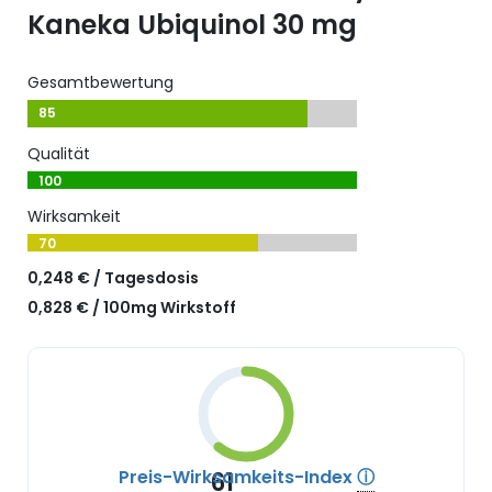
Kaneka Ubiquinol 30 mg
Gesamtbewertung
85
Qualität
100
Wirksamkeit
70
0,248 € / Tagesdosis
0,828 € / 100mg Wirkstoff
Preis-Wirksamkeits-Index
ⓘ
61