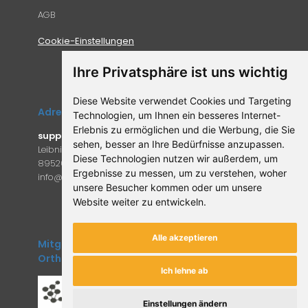
AGB
Cookie-Einstellungen
Ihre Privatsphäre ist uns wichtig
Diese Website verwendet Cookies und Targeting
Adresse
Technologien, um Ihnen ein besseres Internet-
Erlebnis zu ermöglichen und die Werbung, die Sie
supplemento.de
sehen, besser an Ihre Bedürfnisse anzupassen.
Leibniz-Campus 9
Diese Technologien nutzen wir außerdem, um
89520 Heidenheim an der Brenz
Ergebnisse zu messen, um zu verstehen, woher
in
fo@supple
mento.de
unsere Besucher kommen oder um unsere
Website weiter zu entwickeln.
Alle akzeptieren
Mitglied des Forum
Orthomolekulare Medizin
Ich lehne ab
Einstellungen ändern