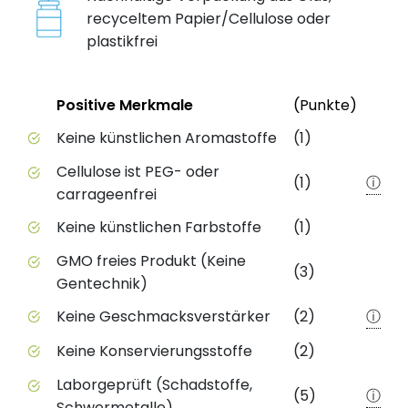
recyceltem Papier/Cellulose oder
plastikfrei
Status
Weite
Positive Merkmale
(Punkte)
Positive Merkmale des Produkts mit Punktebewert
Keine künstlichen Aromastoffe
(1)
Cellulose ist PEG- oder
(1)
ⓘ
carrageenfrei
Keine künstlichen Farbstoffe
(1)
GMO freies Produkt (Keine
(3)
Gentechnik)
Keine Geschmacksverstärker
(2)
ⓘ
Keine Konservierungsstoffe
(2)
Laborgeprüft (Schadstoffe,
(5)
ⓘ
Schwermetalle)