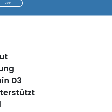
Zink
ut
tung
in D3
terstützt
d