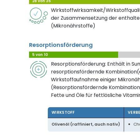
28 von 35
Wirkstoffwirksamkeit/Wirkstoffqualit
der Zusammensetzung der enthalte
(Mikronährstoffe)
Resorptionsförderung
5 von 10
Resorptionsförderung: Enthält in S
resorptionsfördernde Kombination(e
Wirkstoffaufnahme einiger Mikronäh
(Resorptionsfördernde Kombination
Fette und Öle für fettlösliche Vitami
WIRKSTOFF
VERB
Olivenöl (raffiniert, auch nativ)
Cho