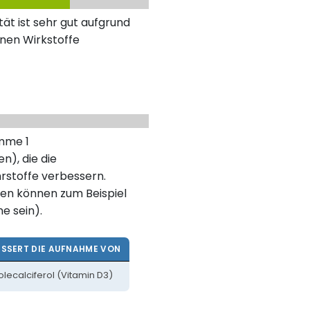
ät ist sehr gut aufgrund
nen Wirkstoffe
umme 1
n), die die
rstoffe verbessern.
en können zum Beispiel
ne sein).
ESSERT DIE AUFNAHME VON
lecalciferol (Vitamin D3)