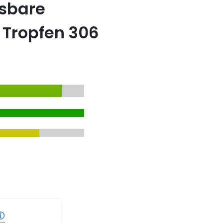
sbare
o Tropfen 306
ⓘ