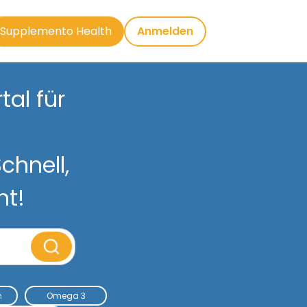
Supplemento Health
Anmelden
al für
chnell,
nt!
m
Omega 3