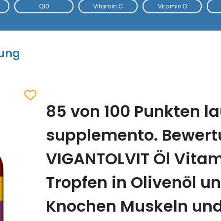
Q10
Vitamin C
Vitamin D
tung
85 von 100 Punkten la
Zum Merkzettel hinzufügen
supplemento. Bewer
VIGANTOLVIT Öl Vitam
Tropfen in Olivenöl un
Knochen Muskeln un