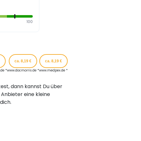
100
ca. 8,19 €
ca. 8,19 €
de *
www.docmorris.de *
www.medpex.de *
est, dann kannst Du über
Anbieter eine kleine
dich.