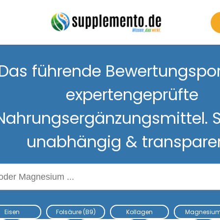
Das führende Bewertungsport
expertengeprüfte
Nahrungsergänzungsmittel. S
unabhängig & transpare
Nahrungsergänzungsmitteln
Eisen
Folsäure (B9)
Kollagen
Magnesiu