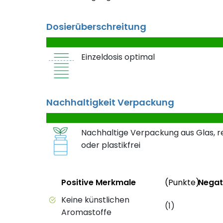
Dosierüberschreitung
Einzeldosis optimal
Nachhaltigkeit Verpackung
Nachhaltige Verpackung aus Glas, r
oder plastikfrei
Status
Status
Weit
Positive Merkmale
(Punkte)
Negat
Positive Merkmale des Produkts mit Punkt
Negati
Keine künstlichen
(1)
Aromastoffe