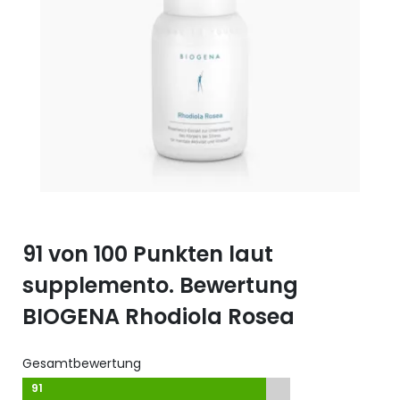
Selen (Se)
Vitamin B12
Silicium (Si)
Vitamin C
Zink (Zn)
Vitamin D
Vitamin E
Vitamin K
Vitamin Q (Q10)
91 von 100 Punkten laut
supplemento. Bewertung
BIOGENA Rhodiola Rosea
Gesamtbewertung
91