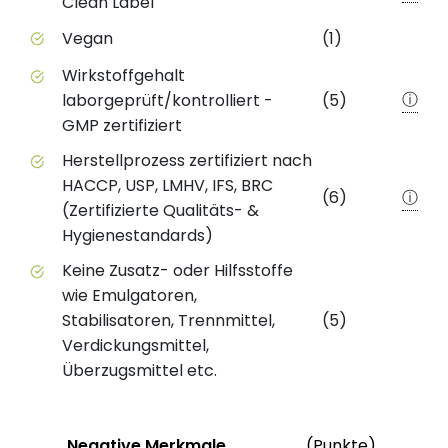
Clean Label
Vegan
(1)
Wirkstoffgehalt
ⓘ
laborgeprüft/kontrolliert -
(5)
GMP zertifiziert
Herstellprozess zertifiziert nach
HACCP, USP, LMHV, IFS, BRC
(6)
ⓘ
(Zertifizierte Qualitäts- &
Hygienestandards)
Keine Zusatz- oder Hilfsstoffe
wie Emulgatoren,
Stabilisatoren, Trennmittel,
(5)
Verdickungsmittel,
Überzugsmittel etc.
Status
Weiter
Negative Merkmale
(Punkte)