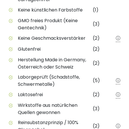
Keine künstlichen Farbstoffe
(1)
GMO freies Produkt (Keine
(3)
Gentechnik)
Keine Geschmacksverstärker
(2)
ⓘ
Glutenfrei
(2)
Herstellung Made in Germany,
(2)
Österreich oder Schweiz
Laborgeprüft (Schadstoffe,
(5)
ⓘ
Schwermetalle)
Laktosefrei
(2)
ⓘ
Wirkstoffe aus natürlichen
(3)
Quellen gewonnen
Reinsubstanzprinzip / 100%
(2)
ⓘ