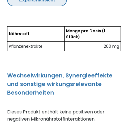
Menge pro Dosis
(1
Nährstoff
Stück)
Übersicht der enthaltenen Nährstoffe pro Dosis
Pflanzenextrakte
200 mg
Wechselwirkungen, Synergieeffekte
und sonstige wirkungsrelevante
Besonderheiten
Dieses Produkt enthält keine positiven oder
negativen Mikronährstoffinteraktionen.