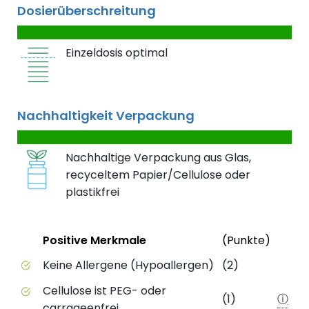
Dosierüberschreitung
Einzeldosis optimal
Nachhaltigkeit Verpackung
Nachhaltige Verpackung aus Glas,
recyceltem Papier/Cellulose oder
plastikfrei
Status
Weite
Positive Merkmale
(Punkte)
Positive Merkmale des Produkts mit Punktebewert
Keine Allergene (Hypoallergen)
(2)
Cellulose ist PEG- oder
(1)
ⓘ
carrageenfrei