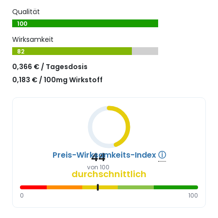
Qualität
100
Wirksamkeit
82
0,366 € / Tagesdosis
0,183 € / 100mg Wirkstoff
Preis-Wirksamkeits-Index
ⓘ
44
von 100
durchschnittlich
0
100