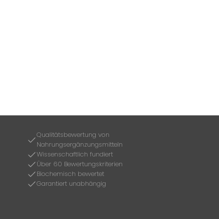
Qualitätsbewertung von
Nahrungsergänzungsmitteln
Wissenschaftlich fundiert
Über 60 Bewertungskriterien
Biochemisch bewertet
Garantiert unabhängig