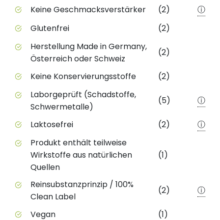
Keine Geschmacksverstärker
(2)
ⓘ
Glutenfrei
(2)
Herstellung Made in Germany,
(2)
Österreich oder Schweiz
Keine Konservierungsstoffe
(2)
Laborgeprüft (Schadstoffe,
(5)
ⓘ
Schwermetalle)
Laktosefrei
(2)
ⓘ
Produkt enthält teilweise
Wirkstoffe aus natürlichen
(1)
Quellen
Reinsubstanzprinzip / 100%
(2)
ⓘ
Clean Label
Vegan
(1)