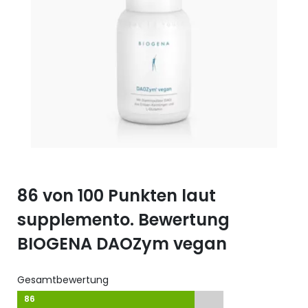
Selen (Se)
Vitamin B12
Silicium (Si)
Vitamin C
Zink (Zn)
Vitamin D
Vitamin E
Vitamin K
Vitamin Q (Q10)
86 von 100 Punkten laut
supplemento. Bewertung
BIOGENA DAOZym vegan
Gesamtbewertung
86