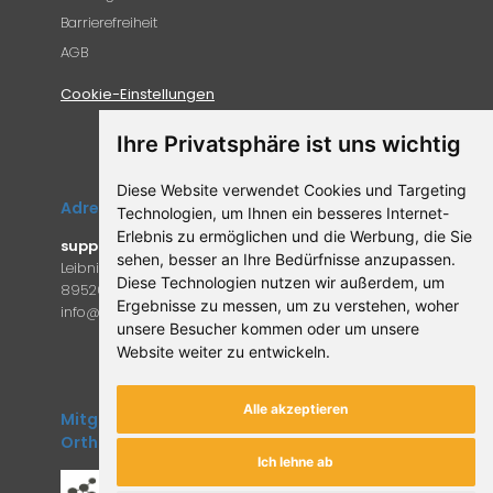
Barrierefreiheit
AGB
Cookie-Einstellungen
Ihre Privatsphäre ist uns wichtig
Diese Website verwendet Cookies und Targeting
Adresse
Technologien, um Ihnen ein besseres Internet-
Erlebnis zu ermöglichen und die Werbung, die Sie
supplemento.de
sehen, besser an Ihre Bedürfnisse anzupassen.
Leibniz-Campus 9
Diese Technologien nutzen wir außerdem, um
89520 Heidenheim an der Brenz
Ergebnisse zu messen, um zu verstehen, woher
in
fo@supple
mento.de
unsere Besucher kommen oder um unsere
Website weiter zu entwickeln.
Alle akzeptieren
Mitglied des Forum
Orthomolekulare Medizin
Ich lehne ab