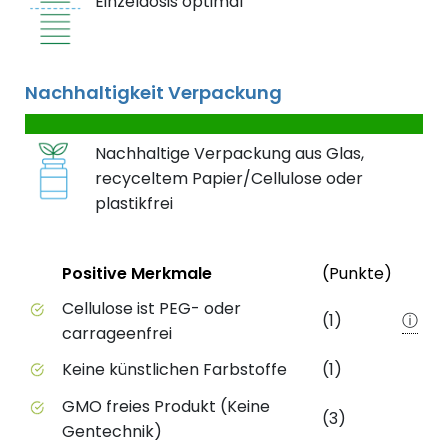
Einzeldosis optimal
Nachhaltigkeit Verpackung
Nachhaltige Verpackung aus Glas,
recyceltem Papier/Cellulose oder
plastikfrei
Status
Weite
Positive Merkmale
(Punkte)
Positive Merkmale des Produkts mit Punktebewert
Cellulose ist PEG- oder
(1)
ⓘ
carrageenfrei
Keine künstlichen Farbstoffe
(1)
GMO freies Produkt (Keine
(3)
Gentechnik)