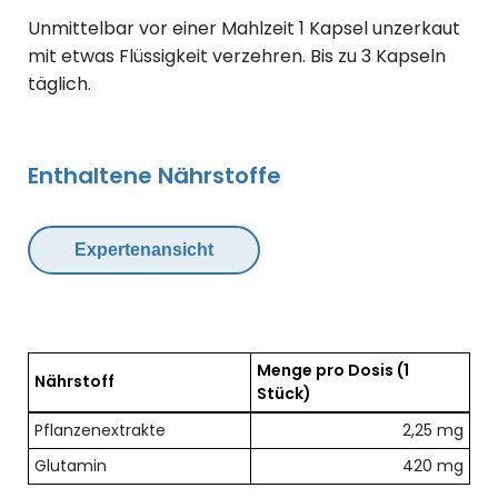
Unmittelbar vor einer Mahlzeit 1 Kapsel unzerkaut
mit etwas Flüssigkeit verzehren. Bis zu 3 Kapseln
täglich.
Enthaltene Nährstoffe
Expertenansicht
Menge pro Dosis
(1
Nährstoff
Stück)
Übersicht der enthaltenen Nährstoffe pro Dosis
Pflanzenextrakte
2,25 mg
Glutamin
420 mg