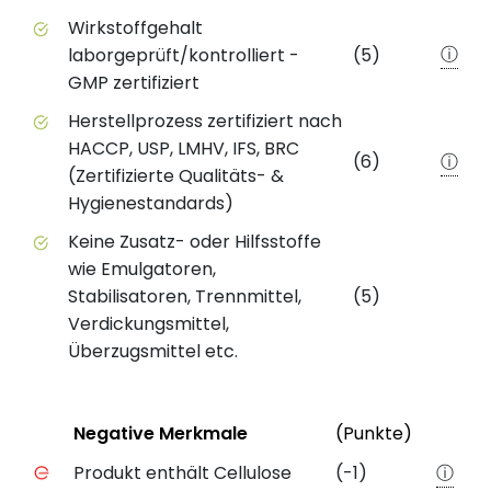
Wirkstoffgehalt
ⓘ
laborgeprüft/kontrolliert -
(5)
GMP zertifiziert
Herstellprozess zertifiziert nach
HACCP, USP, LMHV, IFS, BRC
(6)
ⓘ
(Zertifizierte Qualitäts- &
Hygienestandards)
Keine Zusatz- oder Hilfsstoffe
wie Emulgatoren,
Stabilisatoren, Trennmittel,
(5)
Verdickungsmittel,
Überzugsmittel etc.
Status
Weiter
Negative Merkmale
(Punkte)
Negative Merkmale des Produkts mit Punkteabzug
Produkt enthält Cellulose
(-1)
ⓘ