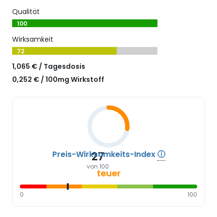
Qualität
100
Wirksamkeit
72
1,065 € / Tagesdosis
0,252 € / 100mg Wirkstoff
Preis-Wirksamkeits-Index
ⓘ
27
von 100
teuer
0
100