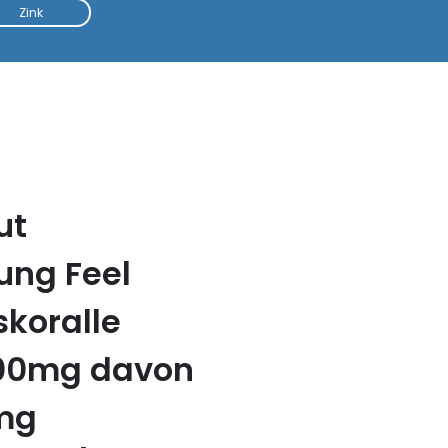
Zink
ut
ung Feel
koralle
300mg davon
mg