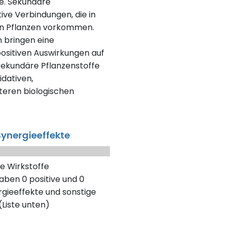
fe. Sekundäre
tive Verbindungen, die in
en Pflanzen vorkommen.
n bringen eine
positiven Auswirkungen auf
 sekundäre Pflanzenstoffe
dativen,
eren biologischen
ynergieeffekte
e Wirkstoffe
aben 0 positive und 0
gieeffekte und sonstige
Liste unten)