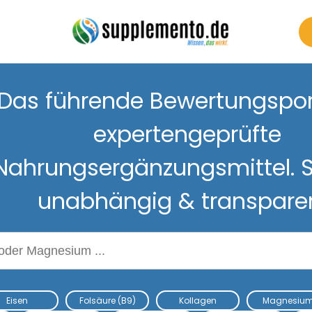
Das führende Bewertungsport
expertengeprüfte
Nahrungsergänzungsmittel. S
unabhängig & transpare
Nahrungsergänzungsmitteln
Eisen
Folsäure (B9)
Kollagen
Magnesiu