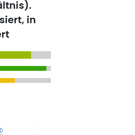
ltnis).
iert, in
rt
ⓘ