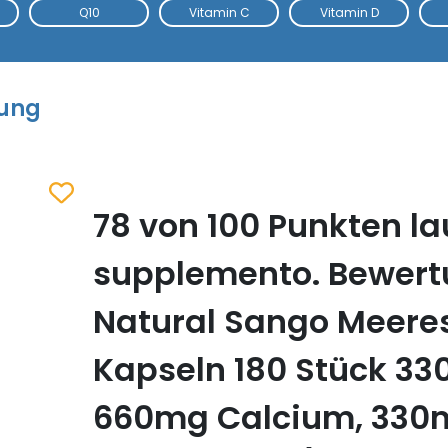
Q10
Vitamin C
Vitamin D
tung
78 von 100 Punkten la
Zum Merkzettel hinzufügen
supplemento. Bewert
Natural Sango Meeres
Kapseln 180 Stück 3
660mg Calcium, 330