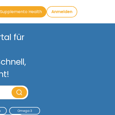
Supplemento Health
Anmelden
al für
chnell,
nt!
m
Omega 3