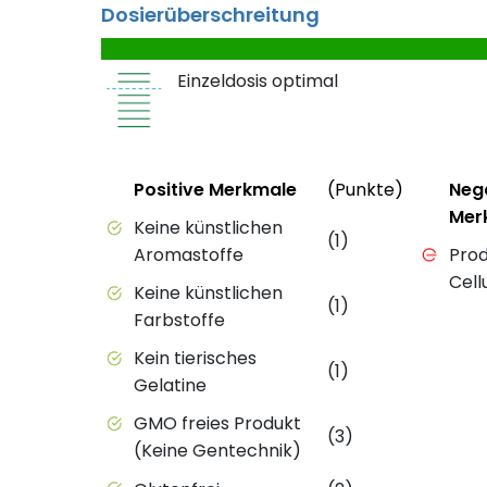
Dosierüberschreitung
Einzeldosis optimal
Status
Weitere 
Status
Positive Merkmale
(Punkte)
Neg
Mer
Positive Merkmale des Produkts mit Punkt
Keine künstlichen
(1)
Negativ
Aromastoffe
Prod
Cell
Keine künstlichen
(1)
Farbstoffe
Kein tierisches
(1)
Gelatine
GMO freies Produkt
(3)
(Keine Gentechnik)