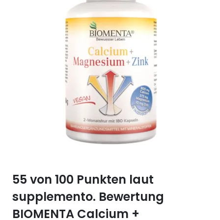
Selen (Se)
Vitamin B12
Silicium (Si)
Vitamin C
Zink (Zn)
Vitamin D
Vitamin E
Vitamin K
Vitamin Q (Q10)
55 von 100 Punkten laut
supplemento. Bewertung
BIOMENTA Calcium +