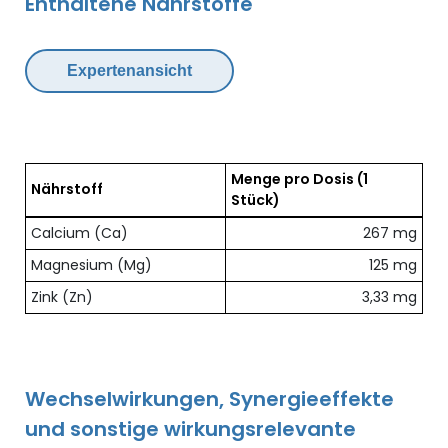
Enthaltene Nährstoffe
Expertenansicht
Menge pro Dosis
(1
Nährstoff
Stück)
Übersicht der enthaltenen Nährstoffe pro Dosis
Calcium (Ca)
267 mg
Magnesium (Mg)
125 mg
Zink (Zn)
3,33 mg
Wechselwirkungen, Synergieeffekte
und sonstige wirkungsrelevante