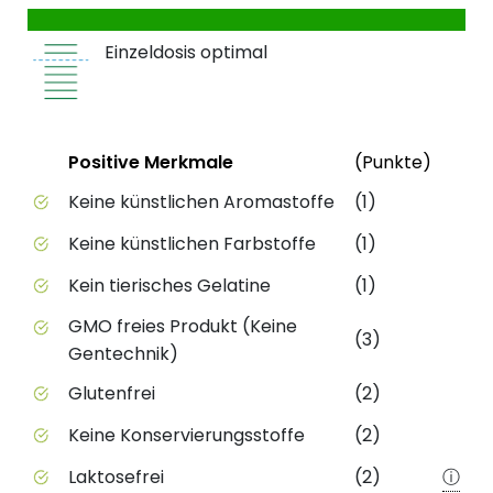
Einzeldosis optimal
Status
Weite
Positive Merkmale
(Punkte)
Positive Merkmale des Produkts mit Punktebewert
Keine künstlichen Aromastoffe
(1)
Keine künstlichen Farbstoffe
(1)
Kein tierisches Gelatine
(1)
GMO freies Produkt (Keine
(3)
Gentechnik)
Glutenfrei
(2)
Keine Konservierungsstoffe
(2)
Laktosefrei
(2)
ⓘ