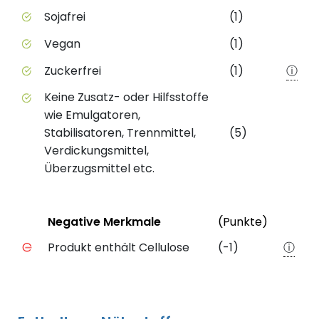
Sojafrei
(1)
Vegan
(1)
Zuckerfrei
(1)
ⓘ
Keine Zusatz- oder Hilfsstoffe
wie Emulgatoren,
Stabilisatoren, Trennmittel,
(5)
Verdickungsmittel,
Überzugsmittel etc.
Status
Weiter
Negative Merkmale
(Punkte)
Negative Merkmale des Produkts mit Punkteabzug
Produkt enthält Cellulose
(-1)
ⓘ