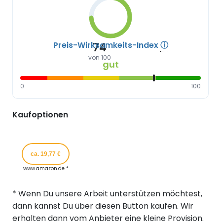
Preis-Wirksamkeits-Index
ⓘ
74
von 100
gut
0
100
Kaufoptionen
ca. 19,77 €
www.amazon.de *
* Wenn Du unsere Arbeit unterstützen möchtest,
dann kannst Du über diesen Button kaufen. Wir
erhalten dann vom Anbieter eine kleine Provision.