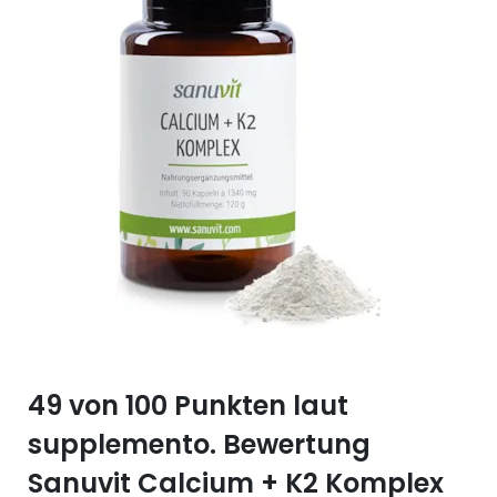
Selen (Se)
Vitamin B12
Silicium (Si)
Vitamin C
Zink (Zn)
Vitamin D
Vitamin E
Vitamin K
Vitamin Q (Q10)
49 von 100 Punkten laut
supplemento. Bewertung
Sanuvit Calcium + K2 Komplex