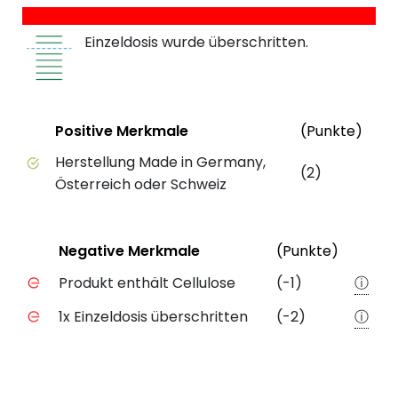
Einzeldosis wurde überschritten.
Status
Weit
Positive Merkmale
(Punkte)
Positive Merkmale des Produkts mit Punktebewert
Herstellung Made in Germany,
(2)
Österreich oder Schweiz
Status
Weiter
Negative Merkmale
(Punkte)
Negative Merkmale des Produkts mit Punkteabzug
Produkt enthält Cellulose
(-1)
ⓘ
1x Einzeldosis überschritten
(-2)
ⓘ