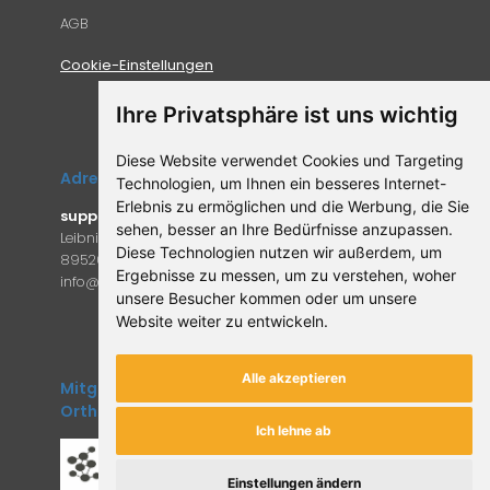
AGB
Cookie-Einstellungen
Ihre Privatsphäre ist uns wichtig
Diese Website verwendet Cookies und Targeting
Adresse
Technologien, um Ihnen ein besseres Internet-
Erlebnis zu ermöglichen und die Werbung, die Sie
supplemento.de
sehen, besser an Ihre Bedürfnisse anzupassen.
Leibniz-Campus 9
Diese Technologien nutzen wir außerdem, um
89520 Heidenheim an der Brenz
Ergebnisse zu messen, um zu verstehen, woher
in
fo@supple
mento.de
unsere Besucher kommen oder um unsere
Website weiter zu entwickeln.
Alle akzeptieren
Mitglied des Forum
Orthomolekulare Medizin
Ich lehne ab
Einstellungen ändern