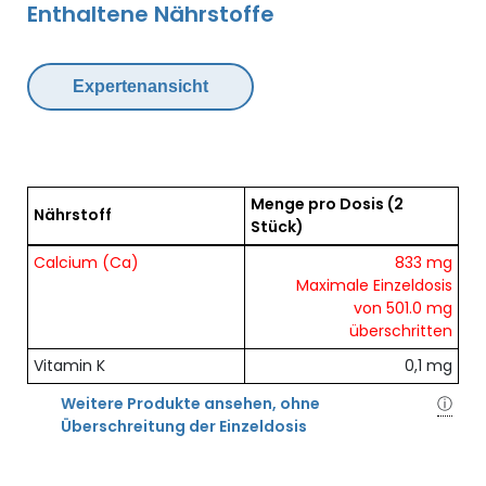
Enthaltene Nährstoffe
Expertenansicht
Menge pro Dosis
(2
Nährstoff
Stück)
Übersicht der enthaltenen Nährstoffe pro Dosis
Calcium (Ca)
833 mg
Maximale Einzeldosis
von 501.0 mg
überschritten
Vitamin K
0,1 mg
Weitere Produkte ansehen, ohne
ⓘ
Überschreitung der Einzeldosis