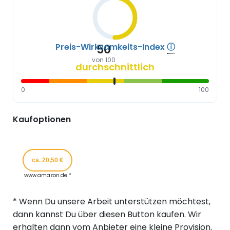
Preis-Wirksamkeits-Index
ⓘ
50
von 100
durchschnittlich
0
100
Kaufoptionen
ca. 20,50 €
www.amazon.de *
* Wenn Du unsere Arbeit unterstützen möchtest,
dann kannst Du über diesen Button kaufen. Wir
erhalten dann vom Anbieter eine kleine Provision.