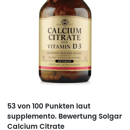
Selen (Se)
Vitamin B12
Silicium (Si)
Vitamin C
Zink (Zn)
Vitamin D
Vitamin E
Vitamin K
Vitamin Q (Q10)
53 von 100 Punkten laut
supplemento. Bewertung Solgar
Calcium Citrate