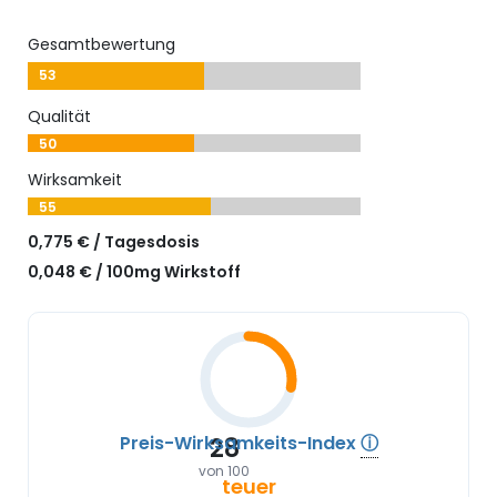
Gesamtbewertung
53
Qualität
50
Wirksamkeit
55
0,775 € / Tagesdosis
0,048 € / 100mg Wirkstoff
Preis-Wirksamkeits-Index
ⓘ
28
von 100
teuer