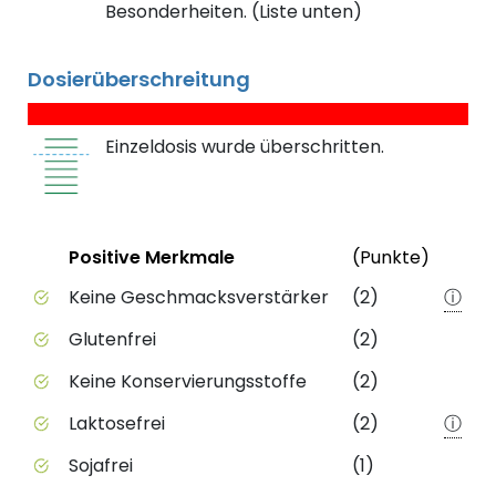
Besonderheiten. (Liste unten)
Dosierüberschreitung
Einzeldosis wurde überschritten.
Status
Weite
Positive Merkmale
(Punkte)
Positive Merkmale des Produkts mit Punktebewert
Keine Geschmacksverstärker
(2)
ⓘ
Glutenfrei
(2)
Keine Konservierungsstoffe
(2)
Laktosefrei
(2)
ⓘ
Sojafrei
(1)