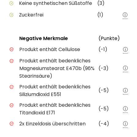
Keine synthetischen Süßstoffe
(3)
Zuckerfrei
(1)
ⓘ
Status
Weite
Negative Merkmale
(Punkte)
Negative Merkmale des Produkts mit Punkteabzug
Produkt enthält Cellulose
(-1)
ⓘ
Produkt enthält bedenkliches
ⓘ
Magnesiumstearat E470b (96%
(-3)
Stearinsäure)
Produkt enthält bedenkliches
(-5)
ⓘ
Siliziumdioxid E551
Produkt enthält bedenkliches
(-5)
ⓘ
Titandioxid E171
2x Einzeldosis überschritten
(-4)
ⓘ