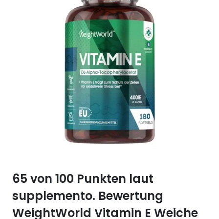
Selen (Se)
Vitamin B12
Silicium (Si)
Vitamin C
Zink (Zn)
Vitamin D
Vitamin E
Vitamin K
Vitamin Q (Q10)
65 von 100 Punkten laut
supplemento. Bewertung
WeightWorld Vitamin E Weiche