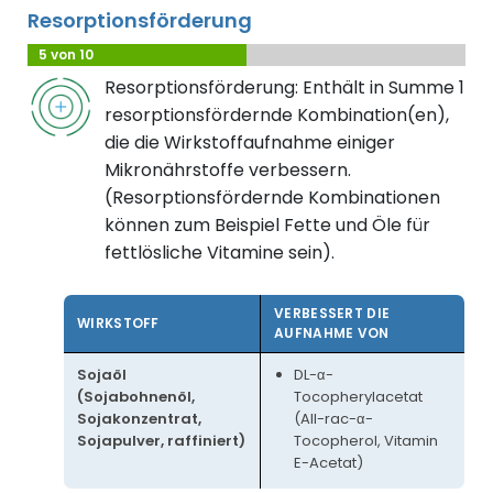
Resorptionsförderung
5 von 10
Resorptionsförderung: Enthält in Summe 1
resorptionsfördernde Kombination(en),
die die Wirkstoffaufnahme einiger
Mikronährstoffe verbessern.
(Resorptionsfördernde Kombinationen
können zum Beispiel Fette und Öle für
fettlösliche Vitamine sein).
VERBESSERT DIE
WIRKSTOFF
AUFNAHME VON
Sojaöl
DL-α-
(Sojabohnenöl,
Tocopherylacetat
Sojakonzentrat,
(All-rac-α-
Sojapulver, raffiniert)
Tocopherol, Vitamin
E-Acetat)