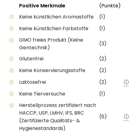
Status
Weite
Positive Merkmale
(Punkte)
Positive Merkmale des Produkts mit Punktebewert
Keine künstlichen Aromastoffe
(1)
Keine künstlichen Farbstoffe
(1)
GMO freies Produkt (Keine
(3)
Gentechnik)
Glutenfrei
(2)
Keine Konservierungsstoffe
(2)
Laktosefrei
(2)
ⓘ
Keine Tierversuche
(1)
Herstellprozess zertifiziert nach
HACCP, USP, LMHV, IFS, BRC
(6)
ⓘ
(Zertifizierte Qualitäts- &
Hygienestandards)