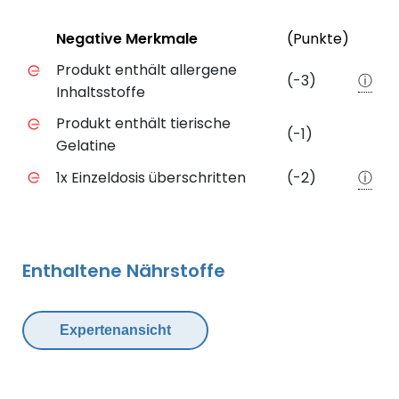
Status
Weite
Negative Merkmale
(Punkte)
Negative Merkmale des Produkts mit Punkteabzug
Produkt enthält allergene
(-3)
ⓘ
Inhaltsstoffe
Produkt enthält tierische
(-1)
Gelatine
1x Einzeldosis überschritten
(-2)
ⓘ
Enthaltene Nährstoffe
Expertenansicht