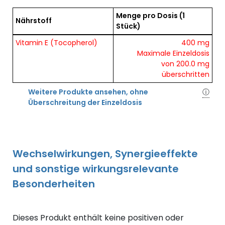
Menge pro Dosis
(1
Nährstoff
Stück)
Übersicht der enthaltenen Nährstoffe pro Dosis
Vitamin E (Tocopherol)
400 mg
Maximale Einzeldosis
von 200.0 mg
überschritten
Weitere Produkte ansehen, ohne
ⓘ
Überschreitung der Einzeldosis
Wechselwirkungen, Synergieeffekte
und sonstige wirkungsrelevante
Besonderheiten
Dieses Produkt enthält keine positiven oder