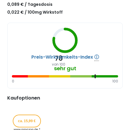
0,089 € / Tagesdosis
0,022 € / 100mg Wirkstoff
Preis-Wirksamkeits-Index
ⓘ
78
von 100
sehr gut
0
100
Kaufoptionen
ca. 15,99 €
www.amazon.de *