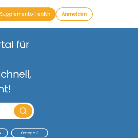
Supplemento Health
Anmelden
al für
chnell,
nt!
m
Omega 3