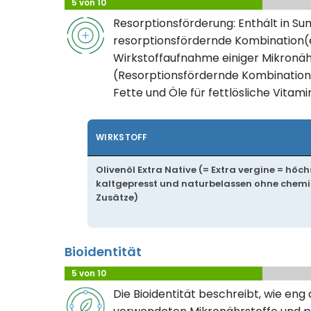
5 von 10
Resorptionsförderung: Enthält in S
resorptionsfördernde Kombination(e
Wirkstoffaufnahme einiger Mikronäh
(Resorptionsfördernde Kombination
Fette und Öle für fettlösliche Vitami
WIRKSTOFF
Olivenöl Extra Native (= Extra vergine = höch
kaltgepresst und naturbelassen ohne chem
Zusätze)
Bioidentität
5 von 10
Die Bioidentität beschreibt, wie eng