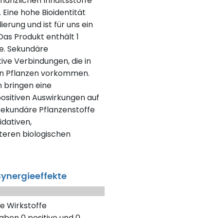
lanzlichen Inhaltsstoffe
 Eine hohe Bioidentität
erung und ist für uns ein
as Produkt enthält 1
fe. Sekundäre
tive Verbindungen, die in
en Pflanzen vorkommen.
n bringen eine
positiven Auswirkungen auf
 sekundäre Pflanzenstoffe
dativen,
eren biologischen
ynergieeffekte
e Wirkstoffe
aben 0 positive und 0