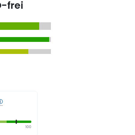
-frei
ⓘ
100