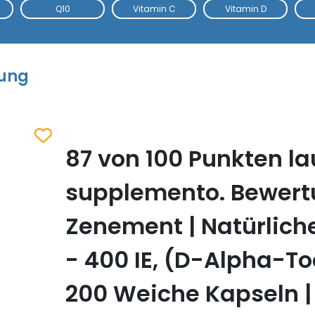
Q10
Vitamin C
Vitamin D
tung
87 von 100 Punkten la
Zum Merkzettel hinzufügen
supplemento. Bewer
Zenement | Natürlich
- 400 IE, (D-Alpha-To
200 Weiche Kapseln |