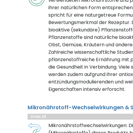
verwendeten Mikronährstoffe und pf
ihrer natürlichen Form entsprechen.
spricht für eine naturgetreue Formuli
Bewertungsmerkmal der Rezeptur. D
bioaktive (sekundäre) Pflanzenstof
Pflanzenstoffe sind natürliche bioak
Obst, Gemüse, Kräutern und ander
Zahlreiche wissenschaftliche Studie
pflanzenstoffreiche Ernährung mit 
die Gesundheit in Verbindung. Viele
werden zudem aufgrund ihrer antioxi
entzündungsmodulierenden und weit
Eigenschaften intensiv erforscht.
Mikronährstoff-Wechselwirkungen & S
0 von 24
Mikronährstoffwechselwirkungen: Di
(Mikronährstoffe) dieses Produkts h