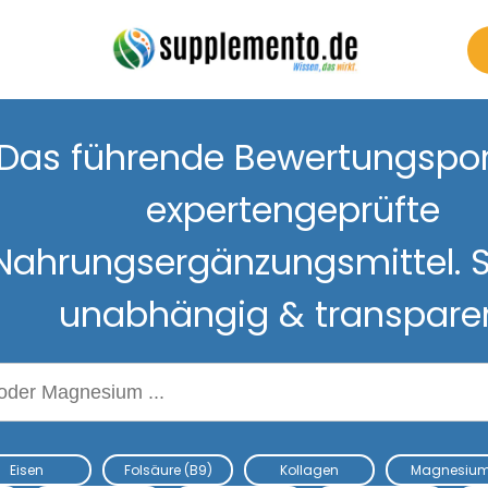
Das führende Bewertungsport
expertengeprüfte
Nahrungsergänzungsmittel. S
unabhängig & transpare
Nahrungsergänzungsmitteln
Eisen
Folsäure (B9)
Kollagen
Magnesiu