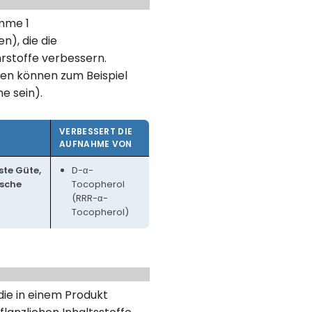
umme 1
n), die die
rstoffe verbessern.
en können zum Beispiel
ne sein).
VERBESSERT DIE
AUFNAHME VON
ste Güte,
D-α-
ische
Tocopherol
(RRR-α-
Tocopherol)
 die in einem Produkt