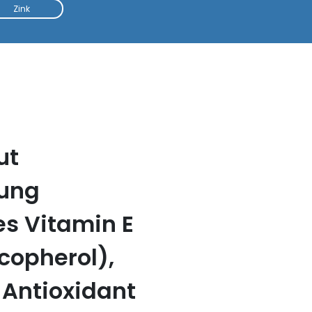
Zink
ut
tung
es Vitamin E
copherol),
 Antioxidant