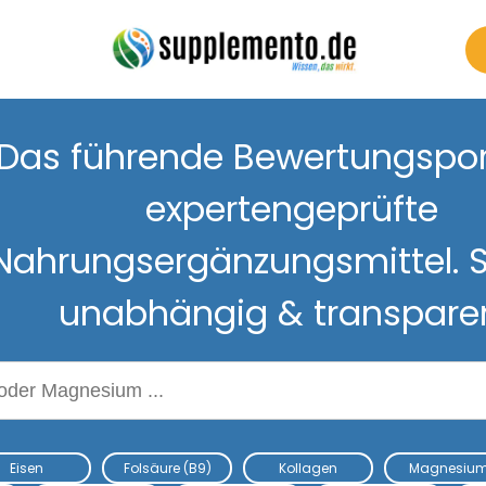
Das führende Bewertungsport
expertengeprüfte
Nahrungsergänzungsmittel. S
unabhängig & transpare
Nahrungsergänzungsmitteln
Eisen
Folsäure (B9)
Kollagen
Magnesiu