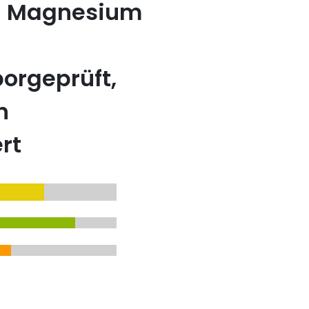
s) Magnesium
orgeprüft,
n
rt