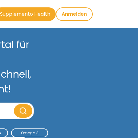
Supplemento Health
Anmelden
al für
chnell,
nt!
m
Omega 3