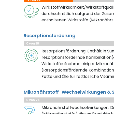
Wirkstoffwirksamkeit/Wirkstoffqualitä
durchschnittlich aufgrund der Zus
enthaltenen Wirkstoffe (Mikronährs
Resorptionsförderung
0 von 10
Resorptionsförderung: Enthält in S
resorptionsfördernde Kombination(e
Wirkstoffaufnahme einiger Mikronäh
(Resorptionsfördernde Kombination
Fette und Öle für fettlösliche Vitami
Mikronährstoff-Wechselwirkungen & S
0 von 24
Mikronährstoffwechselwirkungen: Di
(Mikronährstoffe) dieses Produkts h