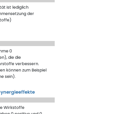
t ist lediglich
ammensetzung der
toffe)
umme 0
n), die die
rstoffe verbessern.
en können zum Beispiel
ne sein).
ynergieeffekte
e Wirkstoffe
aben 0 positive und 0