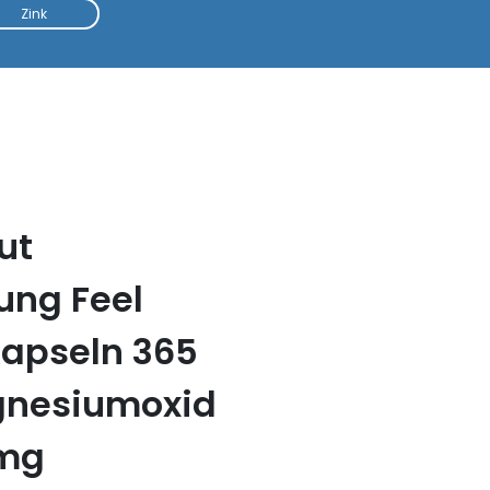
Zink
ut
ung Feel
apseln 365
gnesiumoxid
0mg