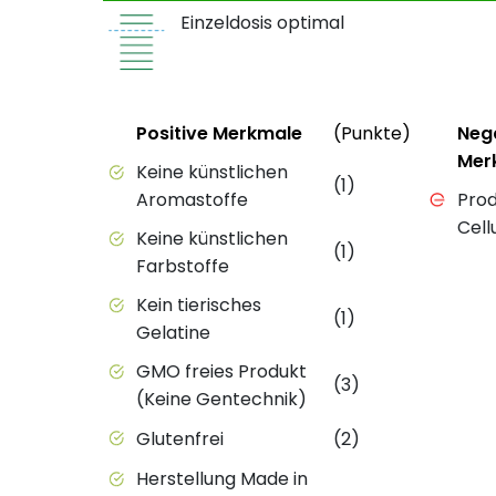
Einzeldosis optimal
Status
Weitere 
Status
Positive Merkmale
(Punkte)
Neg
Mer
Positive Merkmale des Produkts mit Punkt
Keine künstlichen
(1)
Negativ
Aromastoffe
Prod
Cell
Keine künstlichen
(1)
Farbstoffe
Kein tierisches
(1)
Gelatine
GMO freies Produkt
(3)
(Keine Gentechnik)
Glutenfrei
(2)
Herstellung Made in