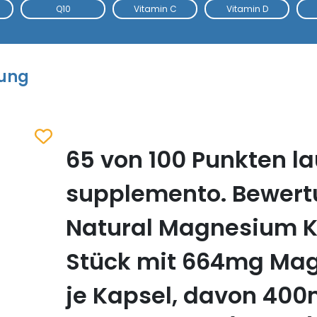
Q10
Vitamin C
Vitamin D
tung
65 von 100 Punkten la
Zum Merkzettel hinzufügen
supplemento. Bewert
Natural Magnesium K
Stück mit 664mg Ma
je Kapsel, davon 40