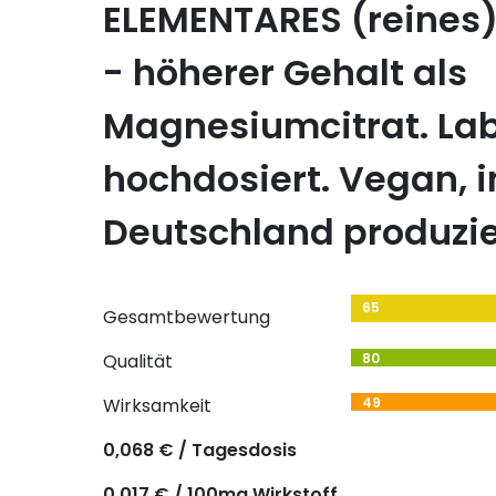
ELEMENTARES (reine
- höherer Gehalt als
Magnesiumcitrat. Lab
hochdosiert. Vegan, i
Deutschland produzie
65
Gesamtbewertung
Qualität
80
Wirksamkeit
49
0,068 € / Tagesdosis
0,017 € / 100mg Wirkstoff