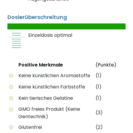
Dosierüberschreitung
Einzeldosis optimal
Status
Weite
Positive Merkmale
(Punkte)
Positive Merkmale des Produkts mit Punktebewert
Keine künstlichen Aromastoffe
(1)
Keine künstlichen Farbstoffe
(1)
Kein tierisches Gelatine
(1)
GMO freies Produkt (Keine
(3)
Gentechnik)
Glutenfrei
(2)