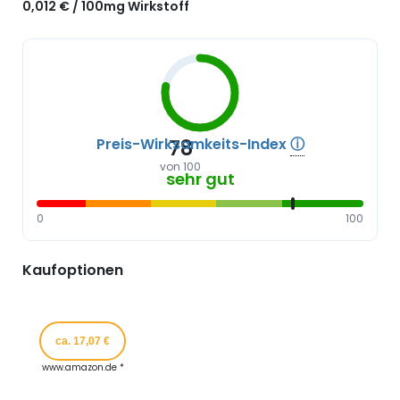
0,012 € / 100mg Wirkstoff
Preis-Wirksamkeits-Index
ⓘ
78
von 100
sehr gut
0
100
Kaufoptionen
ca. 17,07 €
www.amazon.de *