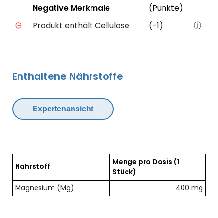
Status
Weiter
Negative Merkmale
(Punkte)
Negative Merkmale des Produkts mit Punkteabzug
Produkt enthält Cellulose
(-1)
ⓘ
Enthaltene Nährstoffe
Expertenansicht
Menge pro Dosis
(1
Nährstoff
Stück)
Übersicht der enthaltenen Nährstoffe pro Dosis
Magnesium (Mg)
400 mg