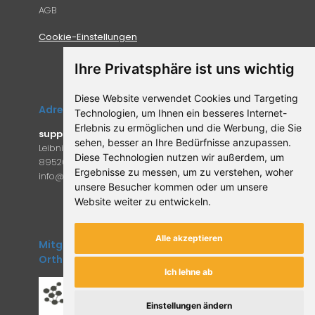
AGB
Cookie-Einstellungen
Ihre Privatsphäre ist uns wichtig
Diese Website verwendet Cookies und Targeting
Adresse
Technologien, um Ihnen ein besseres Internet-
Erlebnis zu ermöglichen und die Werbung, die Sie
supplemento.de
sehen, besser an Ihre Bedürfnisse anzupassen.
Leibniz-Campus 9
Diese Technologien nutzen wir außerdem, um
89520 Heidenheim an der Brenz
Ergebnisse zu messen, um zu verstehen, woher
in
fo@supple
mento.de
unsere Besucher kommen oder um unsere
Website weiter zu entwickeln.
Alle akzeptieren
Mitglied des Forum
Orthomolekulare Medizin
Ich lehne ab
Einstellungen ändern