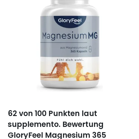
Selen (Se)
Vitamin B12
Silicium (Si)
Vitamin C
Zink (Zn)
Vitamin D
Vitamin E
Vitamin K
Vitamin Q (Q10)
62 von 100 Punkten laut
supplemento. Bewertung
GloryFeel Magnesium 365