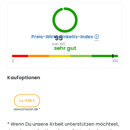
Preis-Wirksamkeits-Index
ⓘ
95
von 100
sehr gut
0
100
Kaufoptionen
ca. 9,99 €
www.amazon.de *
* Wenn Du unsere Arbeit unterstützen möchtest,