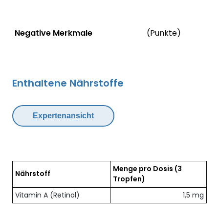
Status
We
Negative Merkmale
(Punkte)
Negative Merkmale des Produkts mit Punkteabzug
Enthaltene Nährstoffe
Expertenansicht
Menge pro Dosis
(3
Nährstoff
Tropfen)
Übersicht der enthaltenen Nährstoffe pro Dosis
Vitamin A (Retinol)
1,5 mg