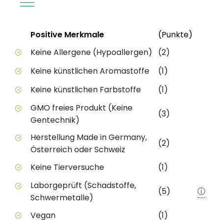
Status
Weite
Positive Merkmale
(Punkte)
Positive Merkmale des Produkts mit Punktebewert
Keine Allergene (Hypoallergen)
(2)
Keine künstlichen Aromastoffe
(1)
Keine künstlichen Farbstoffe
(1)
GMO freies Produkt (Keine
(3)
Gentechnik)
Herstellung Made in Germany,
(2)
Österreich oder Schweiz
Keine Tierversuche
(1)
Laborgeprüft (Schadstoffe,
(5)
ⓘ
Schwermetalle)
Vegan
(1)