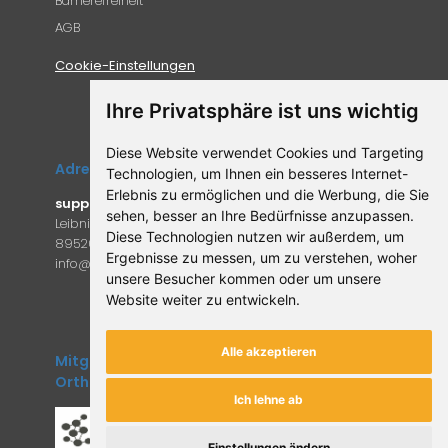
Barrierefreiheit
AGB
Cookie-Einstellungen
Ihre Privatsphäre ist uns wichtig
Diese Website verwendet Cookies und Targeting
Adresse
Technologien, um Ihnen ein besseres Internet-
Erlebnis zu ermöglichen und die Werbung, die Sie
supplemento.de
sehen, besser an Ihre Bedürfnisse anzupassen.
Leibniz-Campus 9
Diese Technologien nutzen wir außerdem, um
89520 Heidenheim an der Brenz
Ergebnisse zu messen, um zu verstehen, woher
in
fo@supple
mento.de
unsere Besucher kommen oder um unsere
Website weiter zu entwickeln.
Alle akzeptieren
Mitglied des Forum
Orthomolekulare Medizin
Ich lehne ab
Einstellungen ändern