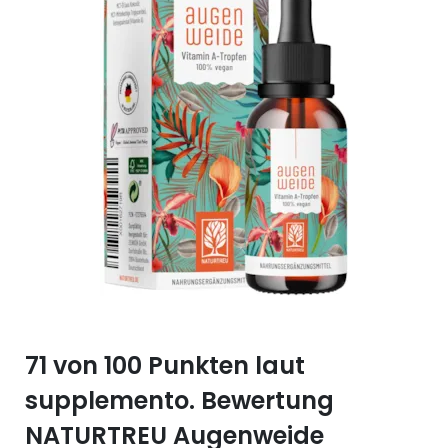
Selen (Se)
Vitamin B12
Silicium (Si)
Vitamin C
Zink (Zn)
Vitamin D
Vitamin E
Vitamin K
Vitamin Q (Q10)
71 von 100 Punkten laut
supplemento. Bewertung
NATURTREU Augenweide