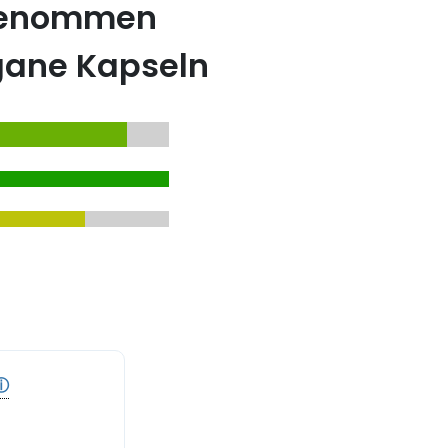
genommen
egane Kapseln
ⓘ