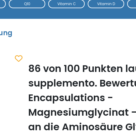
Q10
Vitamin C
Vitamin D
tung
86 von 100 Punkten la
Zum Merkzettel hinzufügen
supplemento. Bewert
Encapsulations -
Magnesiumglycinat 
an die Aminosäure Gl