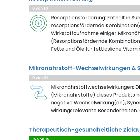
0 von 10
Resorptionsförderung: Enthält in S
resorptionsfördernde Kombination(e
Wirkstoffaufnahme einiger Mikronäh
(Resorptionsfördernde Kombination
Fette und Öle für fettlösliche Vitami
Mikronährstoff-Wechselwirkungen & S
0 von 24
Mikronährstoffwechselwirkungen: Di
(Mikronährstoffe) dieses Produkts h
negative Wechselwirkung(en), Syner
wirkungsrelevante Besonderheiten. (
Therapeutisch-gesundheitliche Ziela
15 von 15