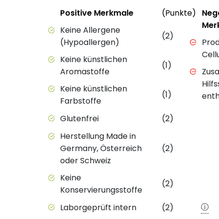
Status
Status
Weit
Positive Merkmale
(Punkte)
Neg
Mer
Positive Merkmale des Produkts mit Punkt
Keine Allergene
(2)
Negativ
(Hypoallergen)
Prod
Cell
Keine künstlichen
(1)
Aromastoffe
Zusa
Hilf
Keine künstlichen
(1)
enth
Farbstoffe
Glutenfrei
(2)
Herstellung Made in
Germany, Österreich
(2)
oder Schweiz
Keine
(2)
Konservierungsstoffe
ⓘ
Laborgeprüft intern
(2)