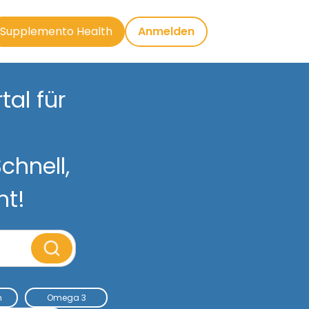
Supplemento Health
Anmelden
al für
chnell,
nt!
m
Omega 3