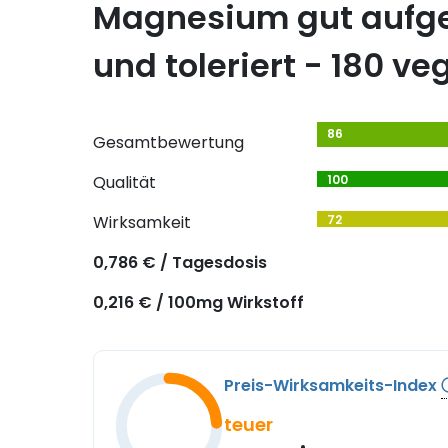
Magnesium gut auf
und toleriert - 180 v
86
Gesamtbewertung
Qualität
100
Wirksamkeit
72
0,786 € / Tagesdosis
0,216 € / 100mg Wirkstoff
Preis-Wirksamkeits-Index
teuer