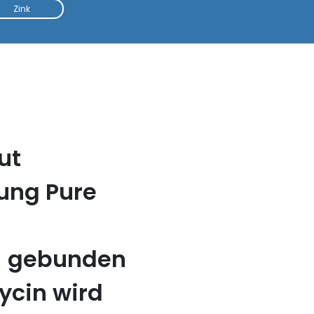
Zink
ut
ung Pure
- gebunden
ycin wird