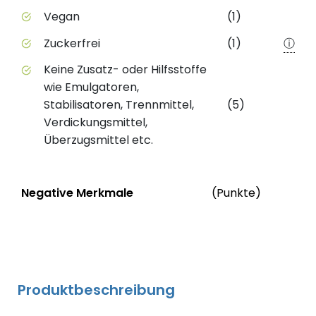
Vegan
(1)
Zuckerfrei
(1)
ⓘ
Keine Zusatz- oder Hilfsstoffe
wie Emulgatoren,
Stabilisatoren, Trennmittel,
(5)
Verdickungsmittel,
Überzugsmittel etc.
Status
We
Negative Merkmale
(Punkte)
Negative Merkmale des Produkts mit Punkteabzug
Produktbeschreibung