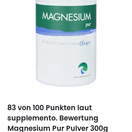
Selen (Se)
Vitamin B12
Silicium (Si)
Vitamin C
Zink (Zn)
Vitamin D
Vitamin E
Vitamin K
Vitamin Q (Q10)
83 von 100 Punkten laut
supplemento. Bewertung
Magnesium Pur Pulver 300g