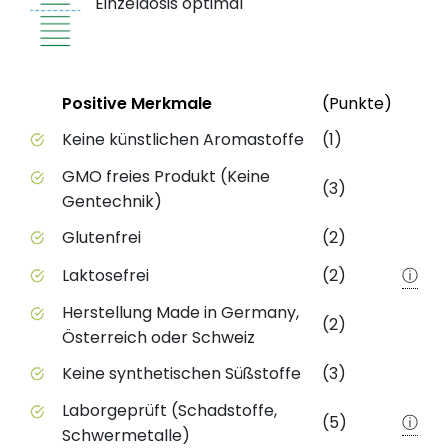
Einzeldosis optimal
Status
Weite
Positive Merkmale
(Punkte)
Positive Merkmale des Produkts mit Punktebewert
Keine künstlichen Aromastoffe
(1)
GMO freies Produkt (Keine
(3)
Gentechnik)
Glutenfrei
(2)
Laktosefrei
(2)
ⓘ
Herstellung Made in Germany,
(2)
Österreich oder Schweiz
Keine synthetischen Süßstoffe
(3)
Laborgeprüft (Schadstoffe,
(5)
ⓘ
Schwermetalle)