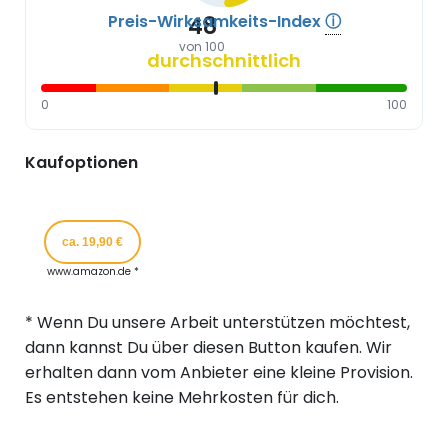
Preis-Wirksamkeits-Index
ⓘ
48
von 100
durchschnittlich
0
100
Kaufoptionen
ca. 19,90 €
www.amazon.de *
* Wenn Du unsere Arbeit unterstützen möchtest,
dann kannst Du über diesen Button kaufen. Wir
erhalten dann vom Anbieter eine kleine Provision.
Es entstehen keine Mehrkosten für dich.