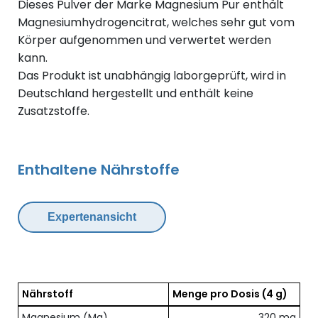
Dieses Pulver der Marke Magnesium Pur enthält
Magnesiumhydrogencitrat, welches sehr gut vom
Körper aufgenommen und verwertet werden
kann.
Das Produkt ist unabhängig laborgeprüft, wird in
Deutschland hergestellt und enthält keine
Zusatzstoffe.
Enthaltene Nährstoffe
Expertenansicht
Nährstoff
Menge pro Dosis
(4 g)
Übersicht der enthaltenen Nährstoffe pro Dosis
Magnesium (Mg)
320 mg