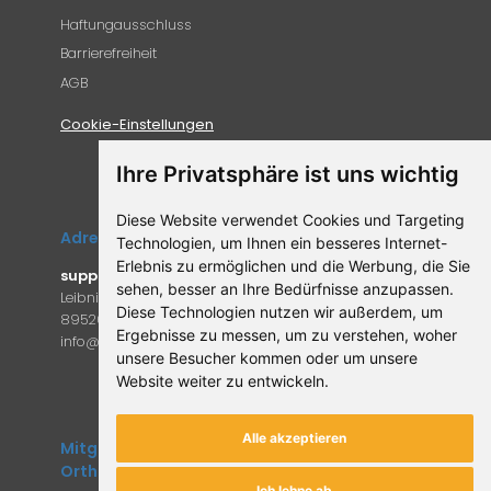
Haftungausschluss
Barrierefreiheit
AGB
Cookie-Einstellungen
Ihre Privatsphäre ist uns wichtig
Diese Website verwendet Cookies und Targeting
Adresse
Technologien, um Ihnen ein besseres Internet-
Erlebnis zu ermöglichen und die Werbung, die Sie
supplemento.de
sehen, besser an Ihre Bedürfnisse anzupassen.
Leibniz-Campus 9
Diese Technologien nutzen wir außerdem, um
89520 Heidenheim an der Brenz
Ergebnisse zu messen, um zu verstehen, woher
in
fo@supple
mento.de
unsere Besucher kommen oder um unsere
Website weiter zu entwickeln.
Alle akzeptieren
Mitglied des Forum
Orthomolekulare Medizin
Ich lehne ab