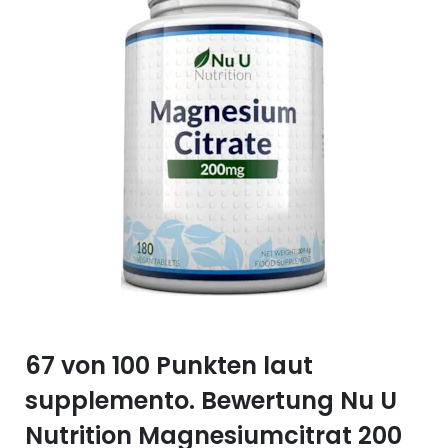
Selen (Se)
Vitamin B12
Silicium (Si)
Vitamin C
Zink (Zn)
Vitamin D
Vitamin E
Vitamin K
Vitamin Q (Q10)
67 von 100 Punkten laut
supplemento. Bewertung Nu U
Nutrition Magnesiumcitrat 200