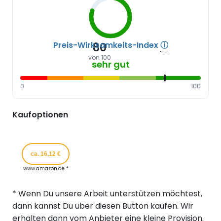
Preis-Wirksamkeits-Index
ⓘ
80
von 100
sehr gut
0
100
Kaufoptionen
ca. 16,12 €
www.amazon.de *
* Wenn Du unsere Arbeit unterstützen möchtest,
dann kannst Du über diesen Button kaufen. Wir
erhalten dann vom Anbieter eine kleine Provision.