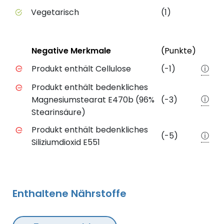
Vegetarisch
(1)
Status
Weite
Negative Merkmale
(Punkte)
Negative Merkmale des Produkts mit Punkteabzug
Produkt enthält Cellulose
(-1)
ⓘ
Produkt enthält bedenkliches
ⓘ
Magnesiumstearat E470b (96%
(-3)
Stearinsäure)
Produkt enthält bedenkliches
(-5)
ⓘ
Siliziumdioxid E551
Enthaltene Nährstoffe