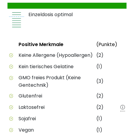
Einzeldosis optimal
Status
Weite
Positive Merkmale
(Punkte)
Positive Merkmale des Produkts mit Punktebewert
Keine Allergene (Hypoallergen)
(2)
Kein tierisches Gelatine
(1)
GMO freies Produkt (Keine
(3)
Gentechnik)
Glutenfrei
(2)
Laktosefrei
(2)
ⓘ
Sojafrei
(1)
Vegan
(1)