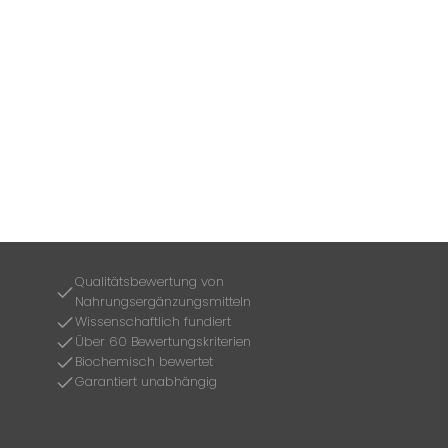
Qualitätsbewertung von
Nahrungsergänzungsmitteln
Wissenschaftlich fundiert
Über 60 Bewertungskriterien
Biochemisch bewertet
Garantiert unabhängig