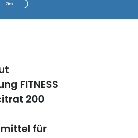
Zink
ut
ung FITNESS
trat 200
ittel für