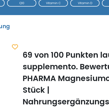
Q10
Vitamin C
Vitamin D
tung
69 von 100 Punkten la
Zum Merkzettel hinzufügen
supplemento. Bewert
PHARMA Magnesiumci
Stück |
Nahrungsergänzungsm