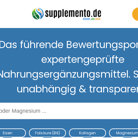
Das führende Bewertungsport
expertengeprüfte
Nahrungsergänzungsmittel. S
unabhängig & transpare
Nahrungsergänzungsmitteln
Eisen
Folsäure (B9)
Kollagen
Magnesiu