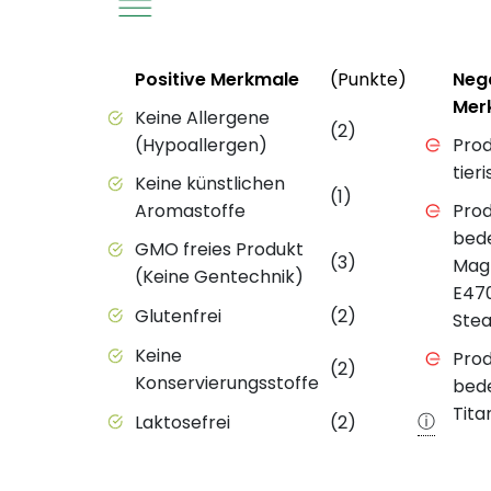
Status
Weitere 
Status
Positive Merkmale
(Punkte)
Neg
Mer
Positive Merkmale des Produkts mit Punkt
Keine Allergene
(2)
Negativ
(Hypoallergen)
Prod
tier
Keine künstlichen
(1)
Aromastoffe
Prod
bede
GMO freies Produkt
(3)
Mag
(Keine Gentechnik)
E47
Glutenfrei
(2)
Stea
Keine
Prod
(2)
Konservierungsstoffe
bede
Tita
ⓘ
Laktosefrei
(2)