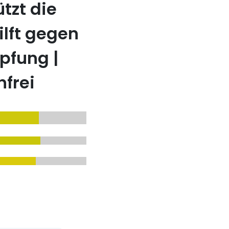
tzt die
ilft gegen
pfung |
nfrei