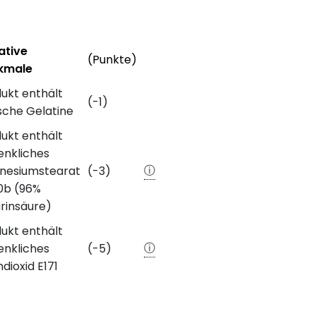
Informationen
Weitere Informationen
ative
(Punkte)
kmale
ebewertung
e Merkmale des Produkts mit Punkteabzug
ukt enthält
(-1)
ische Gelatine
ukt enthält
nkliches
ⓘ
nesiumstearat
(-3)
0b (96%
rinsäure)
ukt enthält
ⓘ
nkliches
(-5)
ndioxid E171