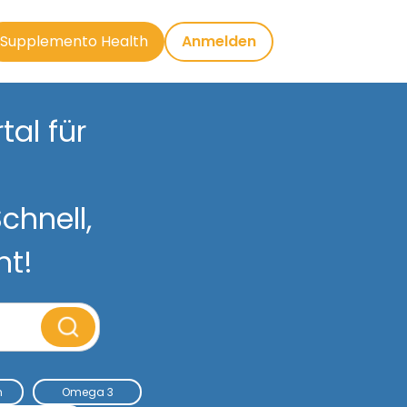
Supplemento Health
Anmelden
al für
chnell,
nt!
m
Omega 3