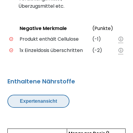
Überzugsmittel etc.
Status
Weiter
Negative Merkmale
(Punkte)
Negative Merkmale des Produkts mit Punkteabzug
Produkt enthält Cellulose
(-1)
ⓘ
1x Einzeldosis überschritten
(-2)
ⓘ
Enthaltene Nährstoffe
Expertenansicht