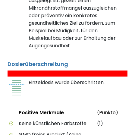
ausgelegt ist, gezielt einen
Mikronährstoffmangel auszugleichen
oder präventiv ein konkretes
gesundheitliches Ziel zu fördern, zum
Beispiel bei Müdigkeit, für den
Muskelaufbau oder zur Erhaltung der
Augengesundheit
Dosierüberschreitung
Einzeldosis wurde überschritten.
Status
Weite
Positive Merkmale
(Punkte)
Positive Merkmale des Produkts mit Punktebewert
Keine künstlichen Farbstoffe
(1)
GMO freies Produkt (Keine