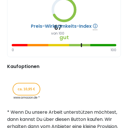
Preis-Wirksamkeits-Index
ⓘ
67
von 100
gut
0
100
Kaufoptionen
ca. 10,95 €
www.amazon.de *
* Wenn Du unsere Arbeit unterstützen möchtest,
dann kannst Du über diesen Button kaufen. Wir
erhalten dann vom Anbieter eine kleine Provision.