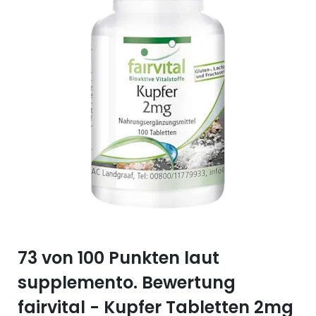
Selen (Se)
Vitamin B12
Silicium (Si)
Vitamin C
Zink (Zn)
Vitamin D
Vitamin E
Vitamin K
Vitamin Q (Q10)
73 von 100 Punkten laut
supplemento. Bewertung
fairvital - Kupfer Tabletten 2mg