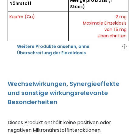
Menge pro Dosis
(1
Nährstoff
Stück)
Übersicht der enthaltenen Nährstoffe pro Dosis
Kupfer (Cu)
2 mg
Maximale Einzeldosis
von 1.5 mg
überschritten
Weitere Produkte ansehen, ohne
ⓘ
Überschreitung der Einzeldosis
Wechselwirkungen, Synergieeffekte
und sonstige wirkungsrelevante
Besonderheiten
Dieses Produkt enthält keine positiven oder
negativen Mikronährstoffinteraktionen.