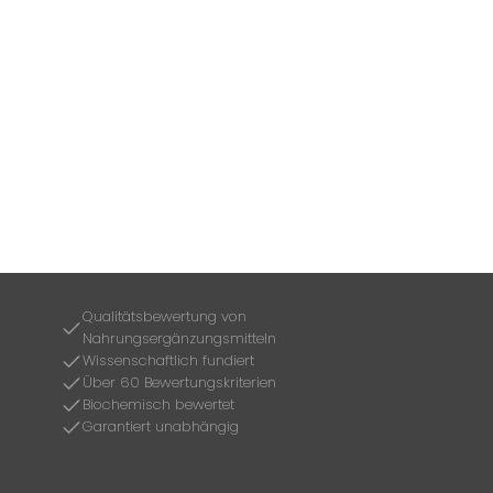
Qualitätsbewertung von
Nahrungsergänzungsmitteln
Wissenschaftlich fundiert
Über 60 Bewertungskriterien
Biochemisch bewertet
Garantiert unabhängig