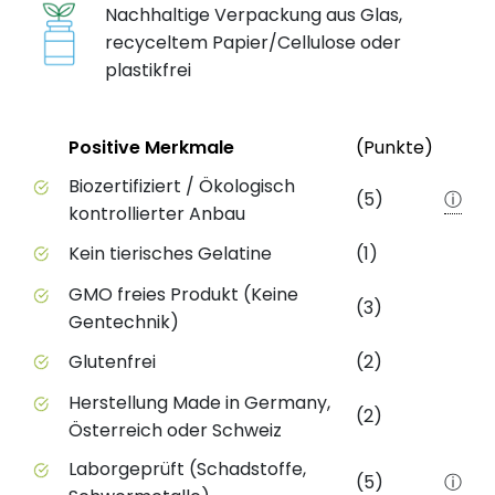
Nachhaltige Verpackung aus Glas,
recyceltem Papier/Cellulose oder
plastikfrei
Status
Weite
Positive Merkmale
(Punkte)
Positive Merkmale des Produkts mit Punktebewert
Biozertifiziert / Ökologisch
(5)
ⓘ
kontrollierter Anbau
Kein tierisches Gelatine
(1)
GMO freies Produkt (Keine
(3)
Gentechnik)
Glutenfrei
(2)
Herstellung Made in Germany,
(2)
Österreich oder Schweiz
Laborgeprüft (Schadstoffe,
(5)
ⓘ