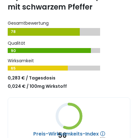
mit schwarzem Pfeffer
Gesamtbewertung
78
Qualität
90
Wirksamkeit
65
0,283 € / Tagesdosis
0,024 € / 100mg Wirkstoff
Preis-Wirksamkeits-Index
ⓘ
56