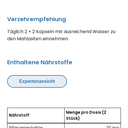
Verzehrempfehlung
Täglich 2 × 2 Kapseln mit ausreichend Wasser zu
den Mahlzeiten einnehmen.
Enthaltene Nährstoffe
Expertenansicht
Menge pro Dosis
(2
Nährstoff
Stück)
Übersicht der enthaltenen Nährstoffe pro Dosis
Pflanzenextrakte
20 mg