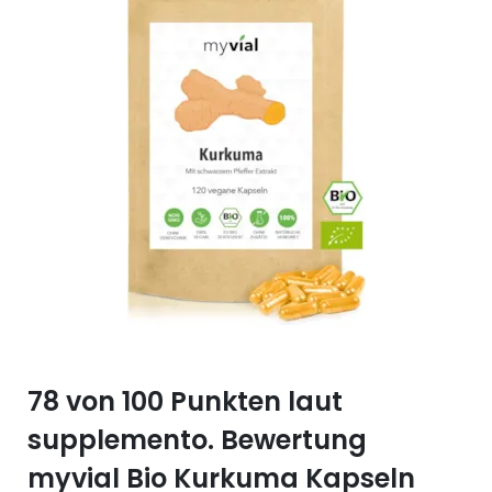
Selen (Se)
Vitamin B12
Silicium (Si)
Vitamin C
Zink (Zn)
Vitamin D
Vitamin E
Vitamin K
Vitamin Q (Q10)
78 von 100 Punkten laut
supplemento. Bewertung
myvial Bio Kurkuma Kapseln