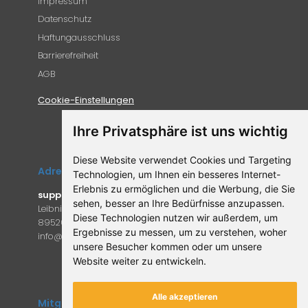
Impressum
Datenschutz
Haftungausschluss
Barrierefreiheit
AGB
Cookie-Einstellungen
Ihre Privatsphäre ist uns wichtig
Diese Website verwendet Cookies und Targeting
Adresse
Technologien, um Ihnen ein besseres Internet-
Erlebnis zu ermöglichen und die Werbung, die Sie
supplemento.de
sehen, besser an Ihre Bedürfnisse anzupassen.
Leibniz-Campus 9
Diese Technologien nutzen wir außerdem, um
89520 Heidenheim an der Brenz
Ergebnisse zu messen, um zu verstehen, woher
in
fo@supple
mento.de
unsere Besucher kommen oder um unsere
Website weiter zu entwickeln.
Alle akzeptieren
Mitglied des Forum