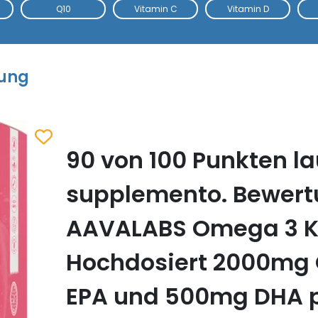
Q10
Vitamin C
Vitamin D
tung
90 von 100 Punkten la
Zum Merkzettel hinzufügen
supplemento. Bewer
AAVALABS Omega 3 K
Hochdosiert 2000mg 
EPA und 500mg DHA 