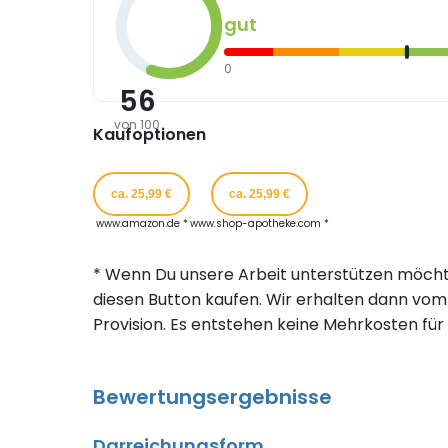
gut
0
56
von 100
Kaufoptionen
ca. 25,99 €
ca. 25,99 €
www.amazon.de *
www.shop-apotheke.com *
* Wenn Du unsere Arbeit unterstützen möcht
diesen Button kaufen. Wir erhalten dann vom 
Provision. Es entstehen keine Mehrkosten für 
Bewertungsergebnisse
Darreichungsform