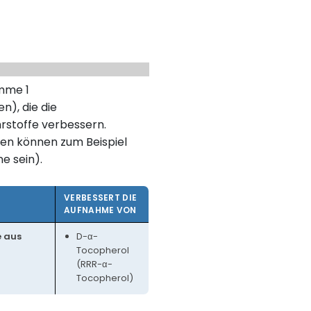
umme 1
n), die die
rstoffe verbessern.
en können zum Beispiel
ne sein).
VERBESSERT DIE
AUFNAHME VON
e aus
D-α-
Tocopherol
(RRR-α-
Tocopherol)