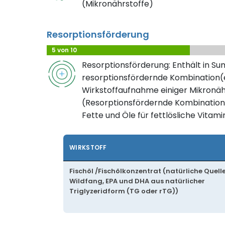
(Mikronährstoffe)
Resorptionsförderung
5 von 10
Resorptionsförderung: Enthält in S
resorptionsfördernde Kombination(e
Wirkstoffaufnahme einiger Mikronäh
(Resorptionsfördernde Kombination
Fette und Öle für fettlösliche Vitami
WIRKSTOFF
Fischöl /Fischölkonzentrat (natürliche Quell
Wildfang, EPA und DHA aus natürlicher
Triglyzeridform (TG oder rTG))