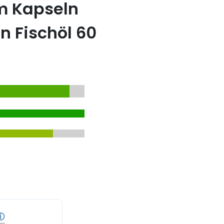
m Kapseln
n Fischöl 60
ⓘ