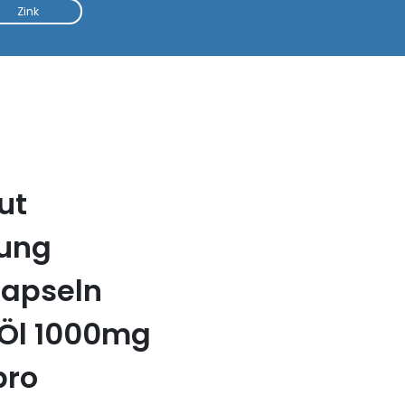
Zink
ut
tung
apseln
Öl 1000mg
pro