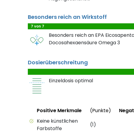
Besonders reich an Wirkstoff
7 von 7
Besonders reich an EPA Eicosapen
Docosahexaensäure Omega 3
Dosierüberschreitung
Einzeldosis optimal
Status
Weitere 
Status
Positive Merkmale
(Punkte)
Negat
Positive Merkmale des Produkts mit Punkt
Negati
Keine künstlichen
(1)
Farbstoffe