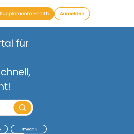
Supplemento Health
Anmelden
al für
chnell,
nt!
m
Omega 3