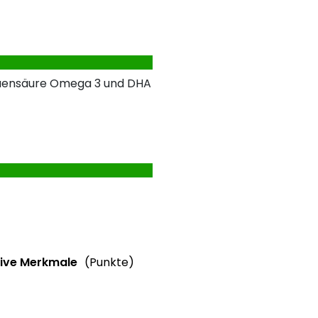
taensäure Omega 3 und DHA
Informationen
Weitere Informationen
ive Merkmale
(Punkte)
ebewertung
ve Merkmale des Produkts mit Punkteabzug