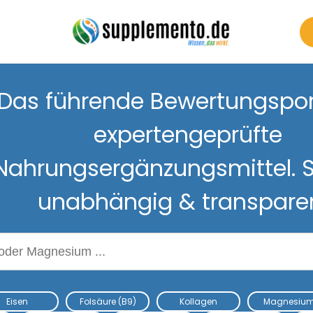
Das führende Bewertungsport
expertengeprüfte
Nahrungsergänzungsmittel. S
unabhängig & transpare
Nahrungsergänzungsmitteln
Eisen
Folsäure (B9)
Kollagen
Magnesiu