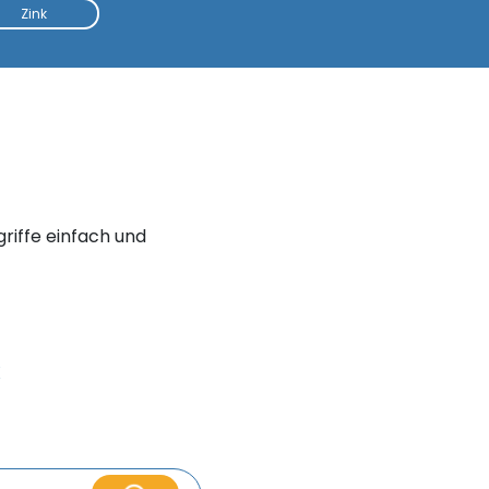
Zink
griffe einfach und
X