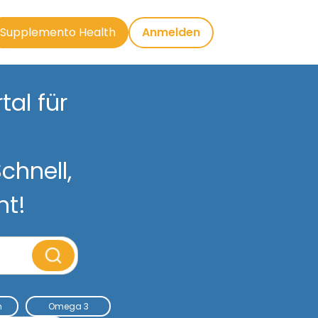
Supplemento Health
Anmelden
al für
chnell,
nt!
m
Omega 3