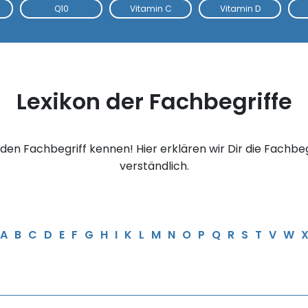
Q10
Vitamin C
Vitamin D
Lexikon der Fachbegriffe
den Fachbegriff kennen! Hier erklären wir Dir die Fachbe
verständlich.
A
B
C
D
E
F
G
H
I
K
L
M
N
O
P
Q
R
S
T
V
W