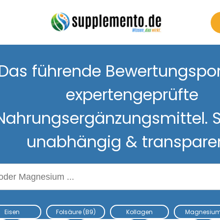
Das führende Bewertungsport
expertengeprüfte
Nahrungsergänzungsmittel. S
unabhängig & transpare
Nahrungsergänzungsmitteln
Eisen
Folsäure (B9)
Kollagen
Magnesiu