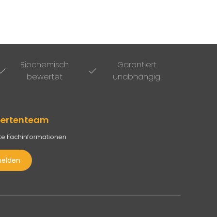
Biochemisch
Garantiert
bewertet
unabhängig
xpertenteam
te Fachinformationen
melden