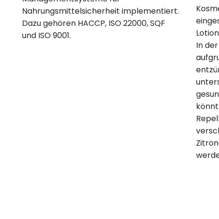
Kosme
Nahrungsmittelsicherheit implementiert.
einge
Dazu gehören HACCP, ISO 22000, SQF
Lotio
und ISO 9001.
In de
aufgr
entz
unters
gesun
könnte
Repel
versc
Zitro
werde