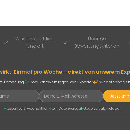
Wissenschaftlich
Über 60
fundiert
Bewertungskriterien
wirkt. Einmal pro Woche – direkt von unserem E
off-Forschung
Produktbewertungen von Experten
Nur datenbasier
Jetzt an
Kostenlos & wöchentlich
Kein Datenverkauf
Jederzeit abmeldbar